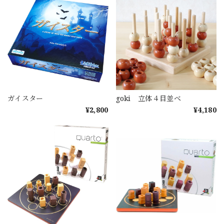
ガイスター
goki 立体４目並べ
¥2,800
¥4,180