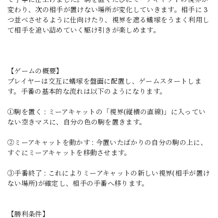
変わり、次の相手が置けない場所が変化していきます。相手に 3
つ並べさせるように仕向けたり、視界を遮る蟻塚をうまく利用し
て相手を追い詰めていく駆け引きが楽しめます。
【ゲームの概要】
プレイヤーは交互に蟻塚を盤面に配置し、ゲームスタートしま
す。手番の基本的な流れは以下のようになります。
①駒を置く : ミーアキャットの「視界(縦横の直線)」に入ってい
ない空きマスに、自分の色の駒を置きます。
②ミーアキャットを動かす : 今置いたばかりの自分の駒の上に、
すぐにミーアキャットを移動させます。
③手番終了 : これによりミーアキャットの新しい視界(相手が置け
ない場所)が確定し、相手の手番へ移ります。
【勝利条件】