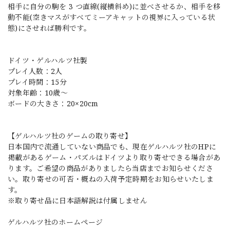
相手に自分の駒を 3 つ直線(縦横斜め)に並べさせるか、相手を移
動不能(空きマスがすべてミーアキャットの視界に入っている状
態)にさせれば勝利です。
ドイツ・ゲルハルツ社製
プレイ人数：2人
プレイ時間：15分
対象年齢：10歳〜
ボードの大きさ：20×20cm
【ゲルハルツ社のゲームの取り寄せ】
日本国内で流通していない商品でも、現在ゲルハルツ社のHPに
掲載があるゲーム・パズルはドイツより取り寄せできる場合があ
ります。ご希望の商品がありましたら当店までお知らせくださ
い。取り寄せの可否・概ねの入荷予定時期をお知らせいたしま
す。
※取り寄せ品に日本語解説は付属しません
ゲルハルツ社のホームページ