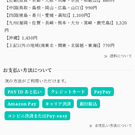
【近畿(滋賀・京都・大阪・兵庫・奈良・和歌山)】880円
【中国(鳥取・島根・岡山・広島・山口)】990円
【四国(徳島・香川・愛媛・高知)】1,100円】
【九州(福岡・佐賀・長崎・熊本・大分・宮崎・鹿児島)】1,320
円
【沖縄】1,430円
【上記以外の地域(南東北・関東・北信越・東海)】770円
送料について
お支払い方法について
次の方法がご利用いただけます。
PAY ID あと払い
クレジットカード
PayPay
Amazon Pay
キャリア決済
銀行振込
コンビニ決済またはPay-easy
お支払い方法について