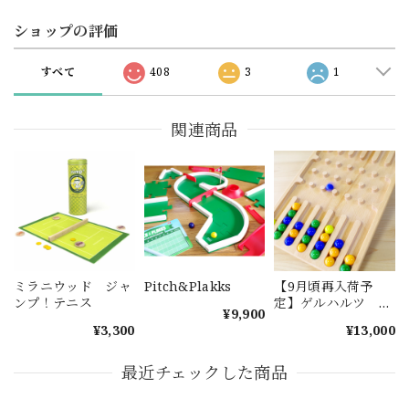
ショップの評価
すべて
408
3
1
関連商品
ミラニウッド ジャ
Pitch&Plakks
【9月頃再入荷予
ンプ！テニス
定】ゲルハルツ ガ
¥9,900
ルトーニ
¥3,300
¥13,000
最近チェックした商品