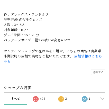
作：アレックス・ランドルフ
発売元:株式会社クロノス
人数：3～5人
対象年齢：6才～
プレイ時間：15～20分
パッケージサイズ：‎縦17×横13×高さ4.6cm
オンラインショップで在庫がある場合、こちらの商品は山梨県・
小淵沢町の店舗で実物をご覧いただけます。
店舗情報はこちら
から
通報する
ショップの評価
すべて
408
3
1