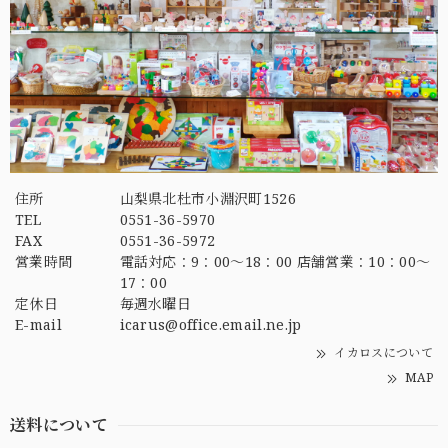
住所
山梨県北杜市小淵沢町1526
TEL
0551-36-5970
FAX
0551-36-5972
営業時間
電話対応：9：00～18：00 店舗営業：10：00～
17：00
定休日
毎週水曜日
E-mail
icarus@office.email.ne.jp
イカロスについて
MAP
送料について