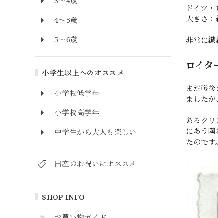
3～4歳
ドイツ・
大きさ：縦
4～5歳
5～6歳
非常に繊
ロイタ
小学生以上へのオススメ
まだ戦後
小学校低学年
ましたが
小学校高学年
あるクリ
にあう陶
中学生から大人も楽しい
たのです
出産のお祝いにオススメ
SHOP INFO
お買い物ガイド