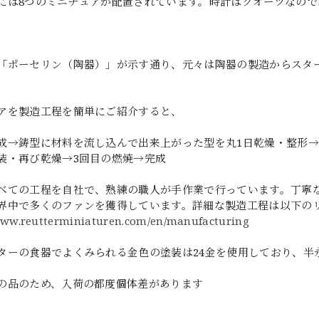
には8つのミニチュアが配置されています。時計はクオーツなの
「ポーセリン（陶器）」が示す通り、元々は陶器の製造からスタ
アを製造工程を簡単にご紹介すると、
成→鋳型に材料を流し込んで出来上がった型を丸1日乾燥・整形→
装・再び乾燥→3回目の燃焼→完成
べての工程を自社で、熟練の職人が手作業で行っています。丁寧
界中で多くのファンを獲得しています。詳細な製造工程は以下の
/www.reutterminiaturen.com/en/manufacturing
ターの食器でよくみられる金色の塗装は24金を使用しており、半
の品のため、入荷の都度個体差があります