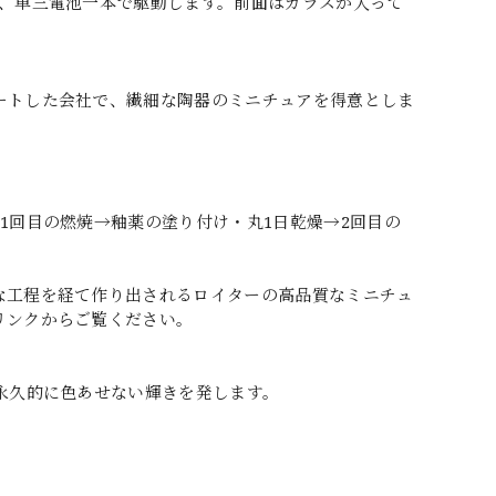
で、単三電池一本で駆動します。前面はガラスが入って
ートした会社で、繊細な陶器のミニチュアを得意としま
1回目の燃焼→釉薬の塗り付け・丸1日乾燥→2回目の
な工程を経て作り出されるロイターの高品質なミニチュ
リンクからご覧ください。
永久的に色あせない輝きを発します。