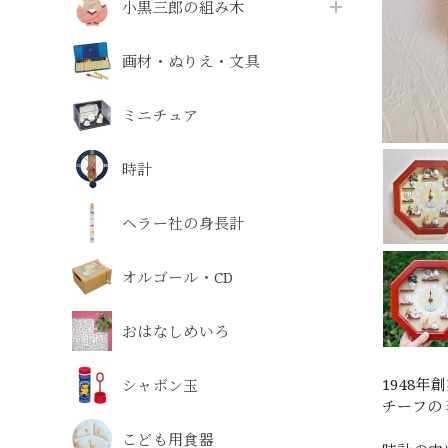
小黒三郎の組み木
画材・ぬりえ・文具
ミニチュア
時計
ヘラー社の身長計
オルゴール・CD
おはなしめいろ
1948
シャボン玉
チーフの
こども用食器