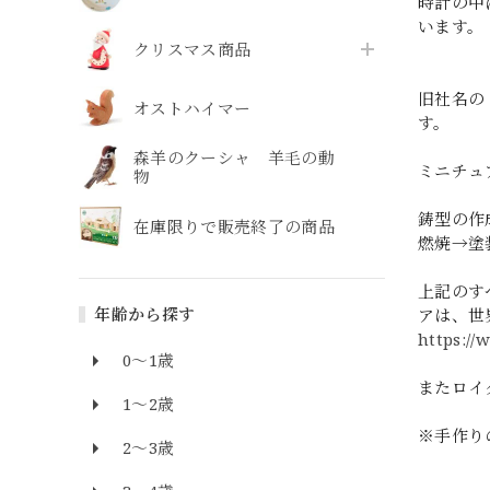
時計の中
います。
クリスマス商品
旧社名の
オストハイマー
す。
森羊のクーシャ 羊毛の動
ミニチュ
物
鋳型の作
在庫限りで販売終了の商品
燃焼→塗
上記のす
年齢から探す
アは、世
https:/
0～1歳
またロイ
1～2歳
※手作り
2～3歳