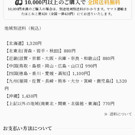
10,000円以上のご購入で
全国送料無料
10,000円未満のご購入の場合は、別途地域別送料がかかります。ヤマト運輸ま
たはこねこ便420（全国一律420円）にてお送りいたします。
地域別送料（税込）
【北海道】1,320円
【北東北(青森・岩手・秋田)】880円
【近畿(滋賀・京都・大阪・兵庫・奈良・和歌山)】880円
【中国(鳥取・島根・岡山・広島・山口)】990円
【四国(徳島・香川・愛媛・高知)】1,100円】
【九州(福岡・佐賀・長崎・熊本・大分・宮崎・鹿児島)】1,320
円
【沖縄】1,430円
【上記以外の地域(南東北・関東・北信越・東海)】770円
送料について
お支払い方法について