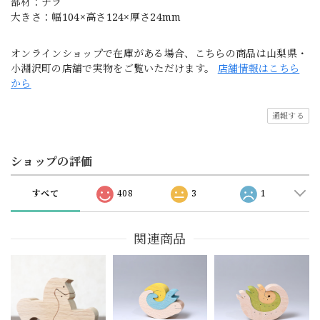
部材：ナラ
大きさ：幅104×高さ124×厚さ24mm
オンラインショップで在庫がある場合、こちらの商品は山梨県・
小淵沢町の店舗で実物をご覧いただけます。
店舗情報はこちら
から
通報する
ショップの評価
すべて
408
3
1
関連商品