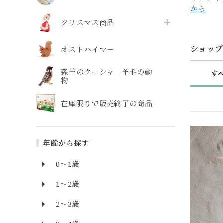
から
クリスマス商品
ショップ
オストハイマー
森羊のクーシャ 羊毛の動
す
物
在庫限りで販売終了の商品
年齢から探す
0～1歳
1～2歳
2～3歳