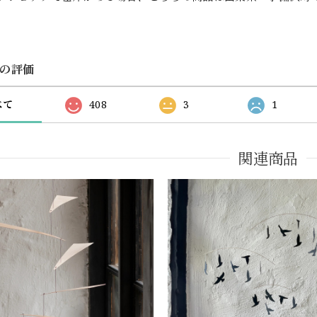
の評価
べて
408
3
1
関連商品