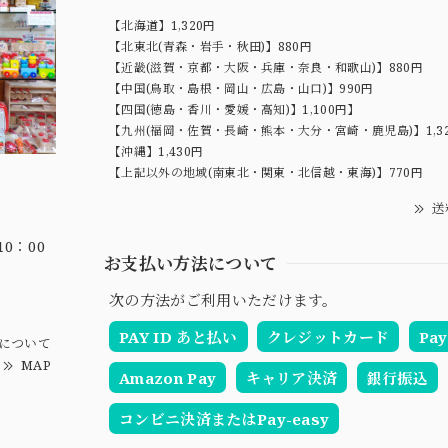
【北海道】1,320円
【北東北(青森・岩手・秋田)】880円
【近畿(滋賀・京都・大阪・兵庫・奈良・和歌山)】880円
【中国(鳥取・島根・岡山・広島・山口)】990円
【四国(徳島・香川・愛媛・高知)】1,100円】
【九州(福岡・佐賀・長崎・熊本・大分・宮崎・鹿児島)】1,3
【沖縄】1,430円
【上記以外の地域(南東北・関東・北信越・東海)】770円
送
0：00
お支払い方法について
次の方法がご利用いただけます。
PAY ID あと払い
クレジットカード
Pay
について
MAP
Amazon Pay
キャリア決済
銀行振込
コンビニ決済またはPay-easy