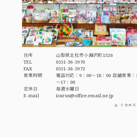
住所
山梨県北杜市小淵沢町1526
TEL
0551-36-5970
FAX
0551-36-5972
営業時間
電話対応：9：00～18：00 店舗営業：1
～17：00
定休日
毎週水曜日
E-mail
icarus@office.email.ne.jp
イカロス