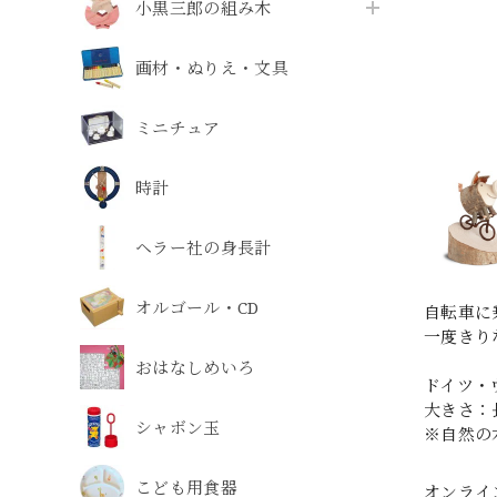
小黒三郎の組み木
画材・ぬりえ・文具
ミニチュア
時計
ヘラー社の身長計
オルゴール・CD
自転車に
一度きり
おはなしめいろ
ドイツ・
大きさ：長
シャボン玉
※自然の
こども用食器
オンライ