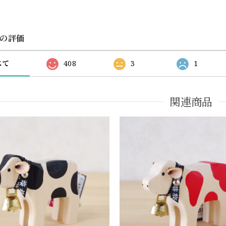
の評価
べて
408
3
1
関連商品