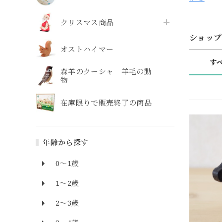
クリスマス商品
ショップ
オストハイマー
す
森羊のクーシャ 羊毛の動
物
在庫限りで販売終了の商品
年齢から探す
0～1歳
1～2歳
2～3歳