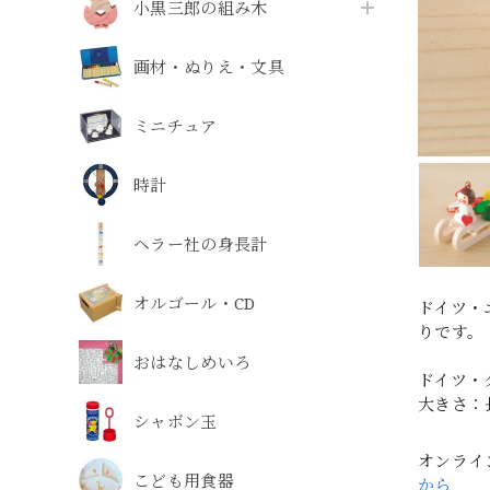
小黒三郎の組み木
画材・ぬりえ・文具
ミニチュア
時計
ヘラー社の身長計
オルゴール・CD
ドイツ・エ
りです。
おはなしめいろ
ドイツ・
大きさ：長
シャボン玉
オンライ
こども用食器
から