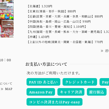
【北海道】1,320円
【北東北(青森・岩手・秋田)】880円
【近畿(滋賀・京都・大阪・兵庫・奈良・和歌山)】880円
【中国(鳥取・島根・岡山・広島・山口)】990円
【四国(徳島・香川・愛媛・高知)】1,100円】
【九州(福岡・佐賀・長崎・熊本・大分・宮崎・鹿児島)】1,3
【沖縄】1,430円
【上記以外の地域(南東北・関東・北信越・東海)】770円
送
0：00
お支払い方法について
次の方法がご利用いただけます。
PAY ID あと払い
クレジットカード
Pay
について
MAP
Amazon Pay
キャリア決済
銀行振込
コンビニ決済またはPay-easy