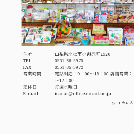
住所
山梨県北杜市小淵沢町1526
TEL
0551-36-5970
FAX
0551-36-5972
営業時間
電話対応：9：00～18：00 店舗営業：1
～17：00
定休日
毎週水曜日
E-mail
icarus@office.email.ne.jp
イカロス