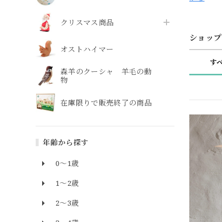
クリスマス商品
ショップ
オストハイマー
す
森羊のクーシャ 羊毛の動
物
在庫限りで販売終了の商品
年齢から探す
0～1歳
1～2歳
2～3歳