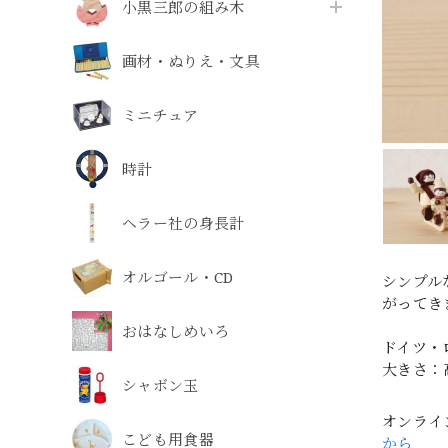
小黒三郎の組み木
画材・ぬりえ・文具
ミニチュア
時計
ヘラー社の身長計
オルゴール・CD
シンプル
がってき
おはなしめいろ
ドイツ・
大きさ：
シャボン玉
オンライ
こども用食器
から