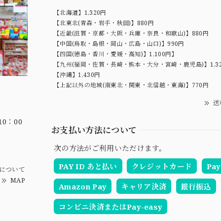
【北海道】1,320円
【北東北(青森・岩手・秋田)】880円
【近畿(滋賀・京都・大阪・兵庫・奈良・和歌山)】880円
【中国(鳥取・島根・岡山・広島・山口)】990円
【四国(徳島・香川・愛媛・高知)】1,100円】
【九州(福岡・佐賀・長崎・熊本・大分・宮崎・鹿児島)】1,3
【沖縄】1,430円
【上記以外の地域(南東北・関東・北信越・東海)】770円
送
0：00
お支払い方法について
次の方法がご利用いただけます。
PAY ID あと払い
クレジットカード
Pay
について
MAP
Amazon Pay
キャリア決済
銀行振込
コンビニ決済またはPay-easy