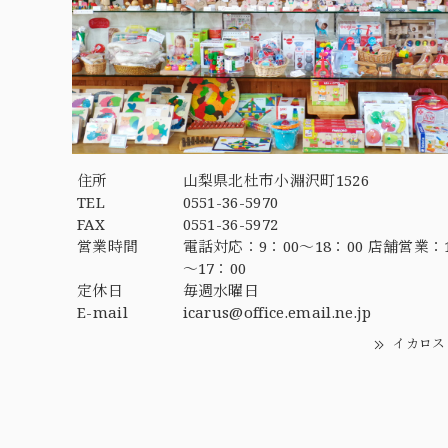
住所
山梨県北杜市小淵沢町1526
TEL
0551-36-5970
FAX
0551-36-5972
営業時間
電話対応：9：00～18：00 店舗営業：1
～17：00
定休日
毎週水曜日
E-mail
icarus@office.email.ne.jp
イカロス