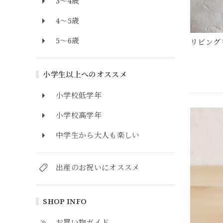
3～4歳
4～5歳
5～6歳
リビング
小学生以上へのオススメ
小学校低学年
小学校高学年
中学生から大人も楽しい
出産のお祝いにオススメ
SHOP INFO
お買い物ガイド