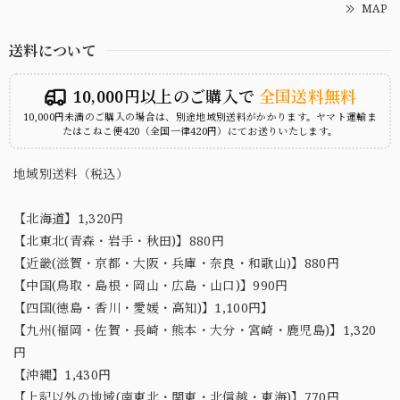
MAP
送料について
10,000円以上のご購入で
全国送料無料
10,000円未満のご購入の場合は、別途地域別送料がかかります。ヤマト運輸ま
たはこねこ便420（全国一律420円）にてお送りいたします。
地域別送料（税込）
【北海道】1,320円
【北東北(青森・岩手・秋田)】880円
【近畿(滋賀・京都・大阪・兵庫・奈良・和歌山)】880円
【中国(鳥取・島根・岡山・広島・山口)】990円
【四国(徳島・香川・愛媛・高知)】1,100円】
【九州(福岡・佐賀・長崎・熊本・大分・宮崎・鹿児島)】1,320
円
【沖縄】1,430円
【上記以外の地域(南東北・関東・北信越・東海)】770円