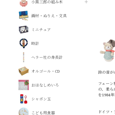
小黒三郎の組み木
画材・ぬりえ・文具
ミニチュア
時計
ヘラー社の身長計
オルゴール・CD
鈴の音が
フェーン
おはなしめいろ
の、柔ら
を198
シャボン玉
ドイツ・
こども用食器