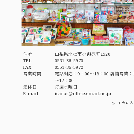
住所
山梨県北杜市小淵沢町1526
TEL
0551-36-5970
FAX
0551-36-5972
営業時間
電話対応：9：00～18：00 店舗営業：1
～17：00
定休日
毎週水曜日
E-mail
icarus@office.email.ne.jp
イカロス