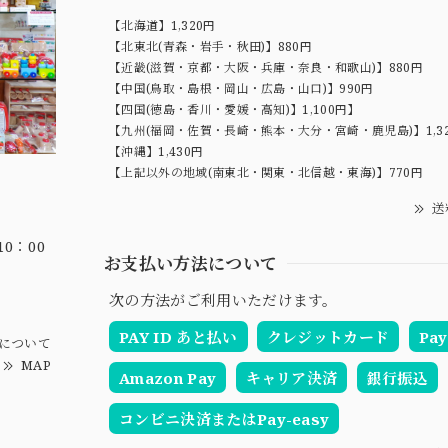
【北海道】1,320円
【北東北(青森・岩手・秋田)】880円
【近畿(滋賀・京都・大阪・兵庫・奈良・和歌山)】880円
【中国(鳥取・島根・岡山・広島・山口)】990円
【四国(徳島・香川・愛媛・高知)】1,100円】
【九州(福岡・佐賀・長崎・熊本・大分・宮崎・鹿児島)】1,3
【沖縄】1,430円
【上記以外の地域(南東北・関東・北信越・東海)】770円
送
0：00
お支払い方法について
次の方法がご利用いただけます。
PAY ID あと払い
クレジットカード
Pay
について
MAP
Amazon Pay
キャリア決済
銀行振込
コンビニ決済またはPay-easy