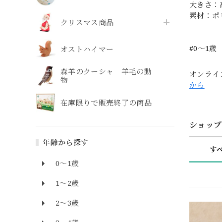
大きさ：高
素材：ポ
クリスマス商品
#0〜1歳
オストハイマー
森羊のクーシャ 羊毛の動
オンライ
物
から
在庫限りで販売終了の商品
ショップ
年齢から探す
す
0～1歳
1～2歳
2～3歳