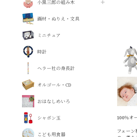
小黒三郎の組み木
画材・ぬりえ・文具
ミニチュア
時計
ヘラー社の身長計
オルゴール・CD
おはなしめいろ
100％
シャボン玉
フェーン
こども用食器