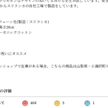
かでモダンなデザインのぬいぐるみたちを生み出しています。安
4年からスリランカの自社工場で製造をしています。
フェーン社(製造：スリランカ)
高さ28㎝
ーガニックコットン
お祝いにオススメ
ンショップで在庫がある場合、こちらの商品は山梨県・小淵沢町
の評価
べて
408
3
1