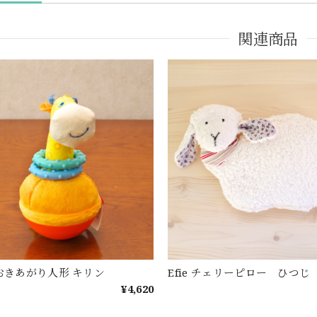
関連商品
 おきあがり人形 キリン
Efie チェリーピロー ひつじ
¥4,620