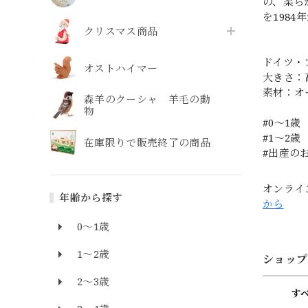
の、柔ら
を198
クリスマス商品
ドイツ・
オストハイマー
大きさ：
素材：オ
森羊のクーシャ 羊毛の動
物
#0〜1歳
#1〜2歳
在庫限りで販売終了の商品
#出産の
オンライ
年齢から探す
から
0～1歳
1～2歳
ショップ
2～3歳
す