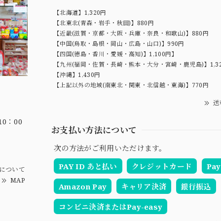
【北海道】1,320円
【北東北(青森・岩手・秋田)】880円
【近畿(滋賀・京都・大阪・兵庫・奈良・和歌山)】880円
【中国(鳥取・島根・岡山・広島・山口)】990円
【四国(徳島・香川・愛媛・高知)】1,100円】
【九州(福岡・佐賀・長崎・熊本・大分・宮崎・鹿児島)】1,3
【沖縄】1,430円
【上記以外の地域(南東北・関東・北信越・東海)】770円
送
0：00
お支払い方法について
次の方法がご利用いただけます。
PAY ID あと払い
クレジットカード
Pay
について
MAP
Amazon Pay
キャリア決済
銀行振込
コンビニ決済またはPay-easy