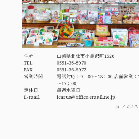
住所
山梨県北杜市小淵沢町1526
TEL
0551-36-5970
FAX
0551-36-5972
営業時間
電話対応：9：00～18：00 店舗営業：1
～17：00
定休日
毎週水曜日
E-mail
icarus@office.email.ne.jp
イカロス