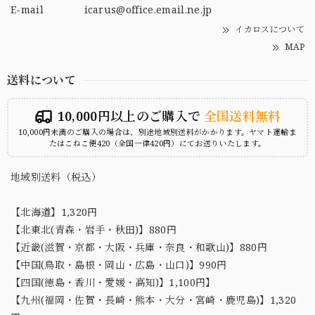
E-mail
icarus@office.email.ne.jp
イカロスについて
MAP
送料について
10,000円以上のご購入で
全国送料無料
10,000円未満のご購入の場合は、別途地域別送料がかかります。ヤマト運輸ま
たはこねこ便420（全国一律420円）にてお送りいたします。
地域別送料（税込）
【北海道】1,320円
【北東北(青森・岩手・秋田)】880円
【近畿(滋賀・京都・大阪・兵庫・奈良・和歌山)】880円
【中国(鳥取・島根・岡山・広島・山口)】990円
【四国(徳島・香川・愛媛・高知)】1,100円】
【九州(福岡・佐賀・長崎・熊本・大分・宮崎・鹿児島)】1,320