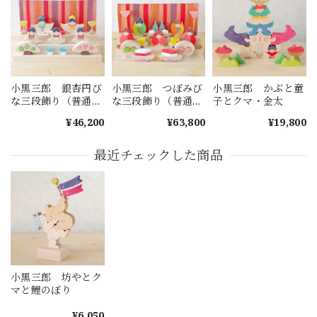
小黒三郎 銀杏円び
小黒三郎 つぼみび
小黒三郎 かぶと童
な三段飾り（普通垂
な三段飾り（普通垂
子とクマ・金太
幕・赤）
幕・赤）
¥46,200
¥63,800
¥19,800
最近チェックした商品
小黒三郎 坊やとク
マと鯉のぼり
¥6,050