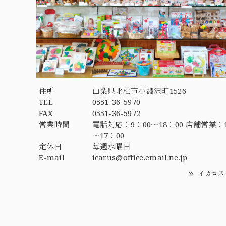
住所
山梨県北杜市小淵沢町1526
TEL
0551-36-5970
FAX
0551-36-5972
営業時間
電話対応：9：00～18：00 店舗営業：1
～17：00
定休日
毎週水曜日
E-mail
icarus@office.email.ne.jp
イカロス