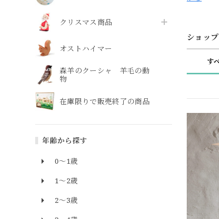
クリスマス商品
ショップ
オストハイマー
す
森羊のクーシャ 羊毛の動
物
在庫限りで販売終了の商品
年齢から探す
0～1歳
1～2歳
2～3歳