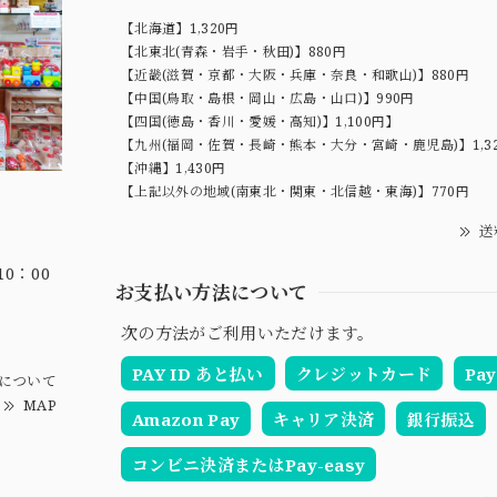
【北海道】1,320円
【北東北(青森・岩手・秋田)】880円
【近畿(滋賀・京都・大阪・兵庫・奈良・和歌山)】880円
【中国(鳥取・島根・岡山・広島・山口)】990円
【四国(徳島・香川・愛媛・高知)】1,100円】
【九州(福岡・佐賀・長崎・熊本・大分・宮崎・鹿児島)】1,3
【沖縄】1,430円
【上記以外の地域(南東北・関東・北信越・東海)】770円
送
0：00
お支払い方法について
次の方法がご利用いただけます。
PAY ID あと払い
クレジットカード
Pay
について
MAP
Amazon Pay
キャリア決済
銀行振込
コンビニ決済またはPay-easy