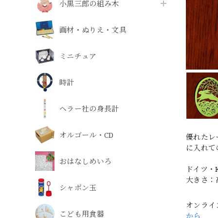
小黒三郎の組み木
画材・ぬりえ・文具
ミニチュア
時計
ヘラー社の身長計
オルゴール・CD
優れたレ
に入れて
おはなしめいろ
ドイツ・K
大きさ：
シャボン玉
オンライ
こども用食器
から