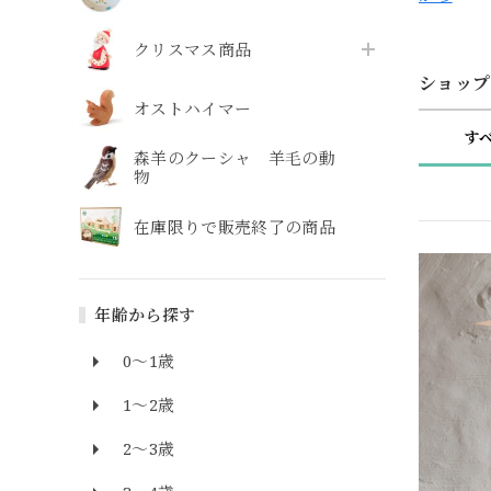
クリスマス商品
ショップ
オストハイマー
す
森羊のクーシャ 羊毛の動
物
在庫限りで販売終了の商品
年齢から探す
0～1歳
1～2歳
2～3歳