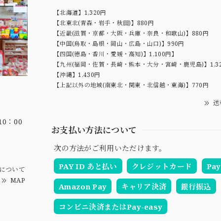
【北海道】1,320円
【北東北(青森・岩手・秋田)】880円
【近畿(滋賀・京都・大阪・兵庫・奈良・和歌山)】880円
【中国(鳥取・島根・岡山・広島・山口)】990円
【四国(徳島・香川・愛媛・高知)】1,100円】
【九州(福岡・佐賀・長崎・熊本・大分・宮崎・鹿児島)】1,3
【沖縄】1,430円
【上記以外の地域(南東北・関東・北信越・東海)】770円
送
0：00
お支払い方法について
次の方法がご利用いただけます。
PAY ID あと払い
クレジットカード
Pay
について
MAP
Amazon Pay
キャリア決済
銀行振込
コンビニ決済またはPay-easy