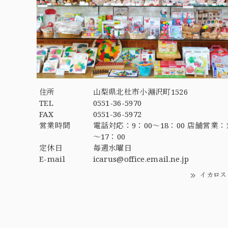
住所
山梨県北杜市小淵沢町1526
TEL
0551-36-5970
FAX
0551-36-5972
営業時間
電話対応：9：00～18：00 店舗営業：1
～17：00
定休日
毎週水曜日
E-mail
icarus@office.email.ne.jp
イカロス