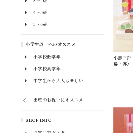
3～4歳
4～5歳
5～6歳
小学生以上へのオススメ
小学校低学年
小黒三郎
幕・赤）
小学校高学年
中学生から大人も楽しい
出産のお祝いにオススメ
SHOP INFO
お買い物ガイド