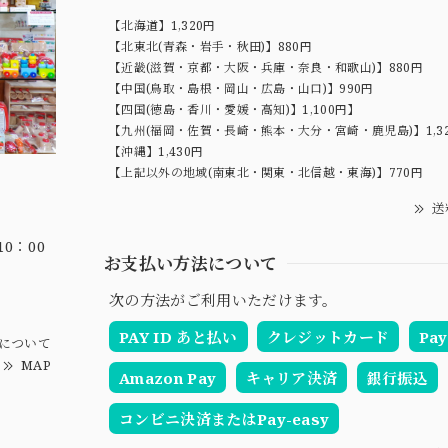
【北海道】1,320円
【北東北(青森・岩手・秋田)】880円
【近畿(滋賀・京都・大阪・兵庫・奈良・和歌山)】880円
【中国(鳥取・島根・岡山・広島・山口)】990円
【四国(徳島・香川・愛媛・高知)】1,100円】
【九州(福岡・佐賀・長崎・熊本・大分・宮崎・鹿児島)】1,3
【沖縄】1,430円
【上記以外の地域(南東北・関東・北信越・東海)】770円
送
0：00
お支払い方法について
次の方法がご利用いただけます。
PAY ID あと払い
クレジットカード
Pay
について
MAP
Amazon Pay
キャリア決済
銀行振込
コンビニ決済またはPay-easy