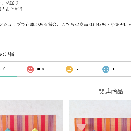
朴、漆塗り
堀内あき制作
ンショップで在庫がある場合、こちらの商品は山梨県・小淵沢町
の評価
べて
408
3
1
関連商品