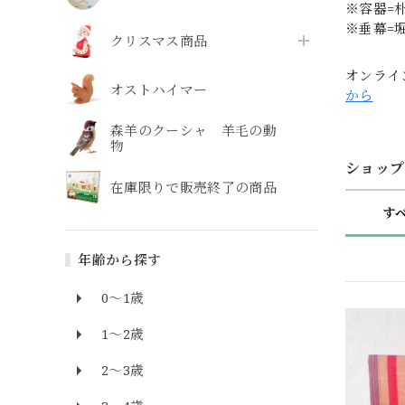
※容器=
※垂幕=
クリスマス商品
オンライ
オストハイマー
から
森羊のクーシャ 羊毛の動
物
ショップ
在庫限りで販売終了の商品
す
年齢から探す
0～1歳
1～2歳
2～3歳