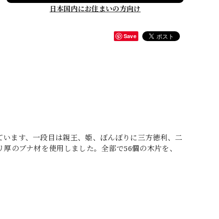
日本国内にお住まいの方向け
Save
ています、一段目は親王、姫、ぼんぼりに三方徳利、二
リ厚のブナ材を使用しました。全部で56個の木片を、