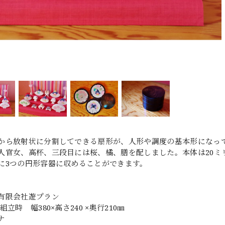
から放射状に分割してできる扇形が、人形や調度の基本形になっ
人官女、高杯、三段目には桜、橘、膳を配しました。本体は20ミ
に3つの円形容器に収めることができます。
有限会社遊プラン
組立時 幅380×高さ240 ×奥行210㎜
ナ