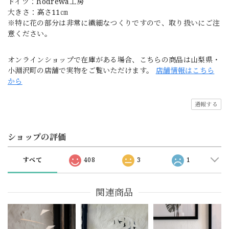
ドイツ：hodrewa工房
大きさ：高さ11㎝
※特に花の部分は非常に繊細なつくりですので、取り扱いにご注
意ください。
オンラインショップで在庫がある場合、こちらの商品は山梨県・
小淵沢町の店舗で実物をご覧いただけます。
店舗情報はこちら
から
通報する
ショップの評価
すべて
408
3
1
関連商品