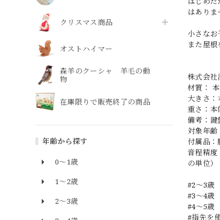
はじめだ
はありま
クリスマス商品
小さなお
また屋根
オストハイマー
森羊のクーシャ 羊毛の動
株式会社
物
材質： 
大きさ：本
在庫限りで販売終了の商品
重さ：本体
備考：鍵盤
対象年齢
年齢から探す
付属品：
音程精度
0～1歳
の単位）
1～2歳
#2〜3歳
#3〜4歳
2～3歳
#4〜5歳
#指先を