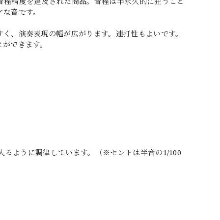
音程精度を追及された商品。音程は半永久的に狂うこと
アな音です。
すく、演奏表現の幅が広がります。連打性もよいです。
とができます。
に入るように調律しています。（※セントは半音の1/100