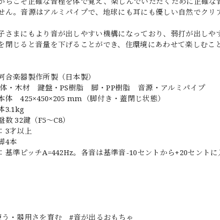
からこそ正確な音程を体で覚え、楽しんでいただくために正確な
せん。音源はアルミパイプで、地球にも耳にも優しい自然でクリ
子さまにもより音が出しやすい機構になっており、弱打が出しや
を閉じると音量を下げることができ、住環境にあわせて楽しむこ
河合楽器製作所製（日本製）
本体・木材 鍵盤・PS樹脂 脚・PP樹脂 音源・アルミパイプ
体 425×450×205 mm（脚付き・蓋閉じ状態）
3.1kg
数 32鍵（F5〜C8）
：3才以上
脚4本
：基準ピッチA=442Hz。各音は基準音-10セントから+20セント
使う・器用さを育む #音が出るおもちゃ