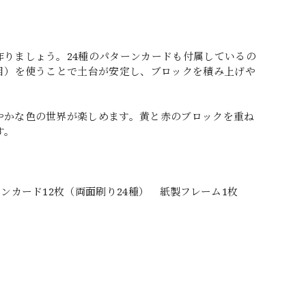
りましょう。24種のパターンカードも付属しているの
目）を使うことで土台が安定し、ブロックを積み上げや
やかな色の世界が楽しめます。黄と赤のブロックを重ね
す。
ンカード12枚（両面刷り24種） 紙製フレーム1枚