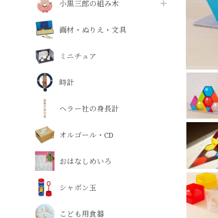
小黒三郎の組み木
画材・ぬりえ・文具
ミニチュア
時計
ヘラー社の身長計
オルゴール・CD
おはなしめいろ
シャボン玉
こども用食器