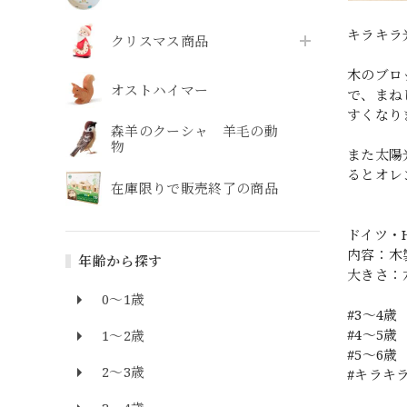
キラキラ
クリスマス商品
木のブロ
オストハイマー
で、まね
すくなり
森羊のクーシャ 羊毛の動
物
また太陽
るとオレ
在庫限りで販売終了の商品
ドイツ・
内容：木
年齢から探す
大きさ：
0～1歳
#3〜4歳
#4〜5歳
1～2歳
#5〜6歳
2～3歳
#キラキ