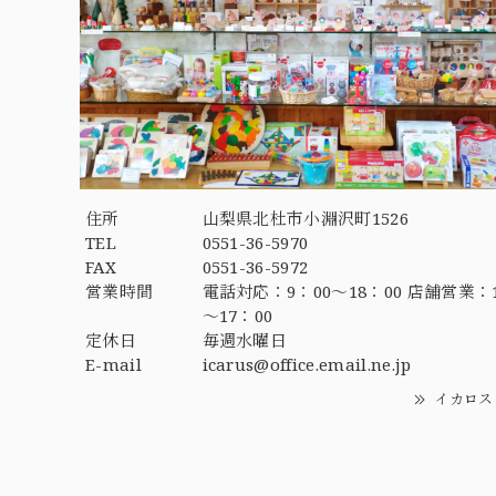
住所
山梨県北杜市小淵沢町1526
TEL
0551-36-5970
FAX
0551-36-5972
営業時間
電話対応：9：00～18：00 店舗営業：1
～17：00
定休日
毎週水曜日
E-mail
icarus@office.email.ne.jp
イカロス