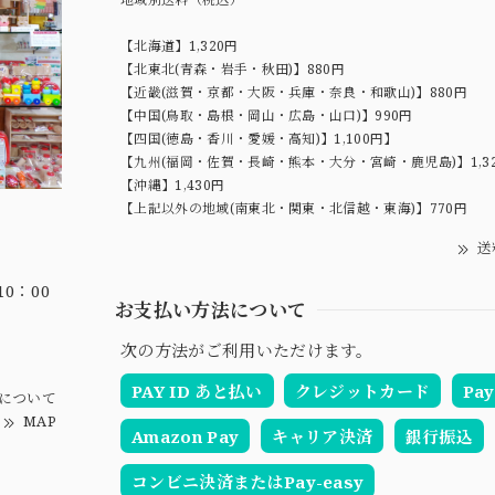
【北海道】1,320円
【北東北(青森・岩手・秋田)】880円
【近畿(滋賀・京都・大阪・兵庫・奈良・和歌山)】880円
【中国(鳥取・島根・岡山・広島・山口)】990円
【四国(徳島・香川・愛媛・高知)】1,100円】
【九州(福岡・佐賀・長崎・熊本・大分・宮崎・鹿児島)】1,3
【沖縄】1,430円
【上記以外の地域(南東北・関東・北信越・東海)】770円
送
0：00
お支払い方法について
次の方法がご利用いただけます。
PAY ID あと払い
クレジットカード
Pay
について
MAP
Amazon Pay
キャリア決済
銀行振込
コンビニ決済またはPay-easy