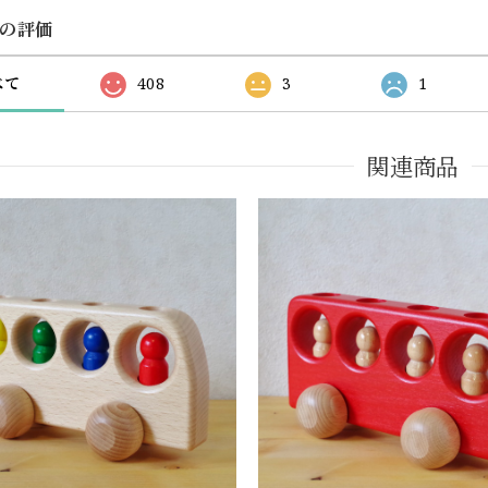
の評価
べて
408
3
1
関連商品