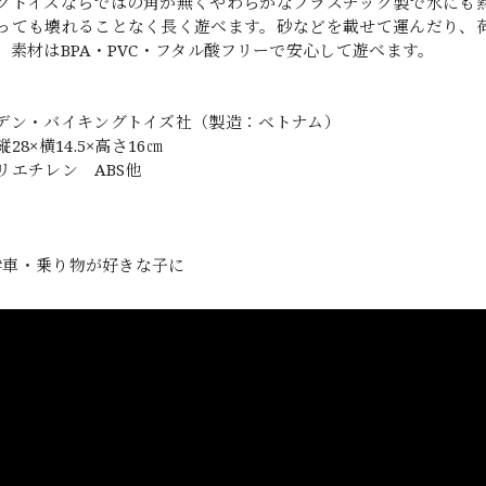
グトイズならではの角が無くやわらかなプラスチック製で水にも
っても壊れることなく長く遊べます。砂などを載せて運んだり、
。素材はBPA・PVC・フタル酸フリーで安心して遊べます。
デン・バイキングトイズ社（製造：ベトナム）
28×横14.5×高さ16㎝
リエチレン ABS他
 #車・乗り物が好きな子に