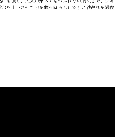
熱にも強く、大人が乗ってもつぶれない頑丈さで、少々
荷台を上下させて砂を載せ降ろししたりと砂遊びを満喫