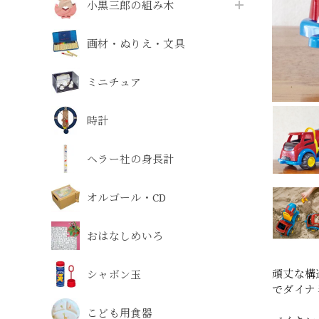
小黒三郎の組み木
画材・ぬりえ・文具
ミニチュア
時計
ヘラー社の身長計
オルゴール・CD
おはなしめいろ
頑丈な構
シャボン玉
でダイナ
こども用食器