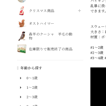
バイキン
乱暴に扱
クリスマス商品
できます
オストハイマー
スウェー
大きさ：縦
森羊のクーシャ 羊毛の動
材質：ポ
物
#1〜2歳
在庫限りで販売終了の商品
#2〜3歳
#3〜4歳
年齢から探す
0～1歳
1～2歳
2～3歳