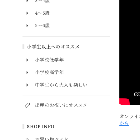
3～4歳
4～5歳
5～6歳
小学生以上へのオススメ
小学校低学年
小学校高学年
中学生から大人も楽しい
出産のお祝いにオススメ
オンライ
から
SHOP INFO
お買い物ガイド