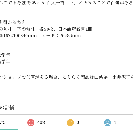
んごであそぼ 絵あわせ 百人一首 下」とあせることで百句がそ
奥野かるた店
の句札・下の句札 各50枚、日本語解説書1冊
167×190×40mm カード：76×85mm
低学年
高学年
ンショップで在庫がある場合、こちらの商品は山梨県・小淵沢町
の評価
べて
408
3
1