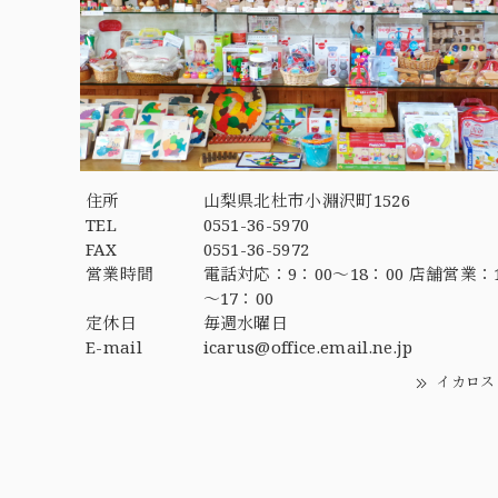
住所
山梨県北杜市小淵沢町1526
TEL
0551-36-5970
FAX
0551-36-5972
営業時間
電話対応：9：00～18：00 店舗営業：1
～17：00
定休日
毎週水曜日
E-mail
icarus@office.email.ne.jp
イカロス