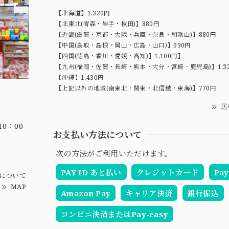
【北海道】1,320円
【北東北(青森・岩手・秋田)】880円
【近畿(滋賀・京都・大阪・兵庫・奈良・和歌山)】880円
【中国(鳥取・島根・岡山・広島・山口)】990円
【四国(徳島・香川・愛媛・高知)】1,100円】
【九州(福岡・佐賀・長崎・熊本・大分・宮崎・鹿児島)】1,3
【沖縄】1,430円
【上記以外の地域(南東北・関東・北信越・東海)】770円
送
0：00
お支払い方法について
次の方法がご利用いただけます。
PAY ID あと払い
クレジットカード
Pay
について
MAP
Amazon Pay
キャリア決済
銀行振込
コンビニ決済またはPay-easy