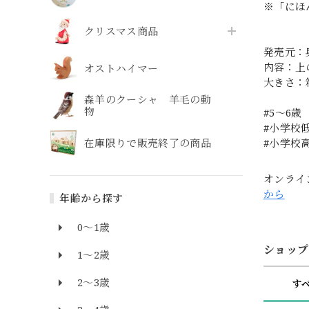
※「にほ
クリスマス商品
発売元：
内容：上
オストハイマー
大きさ：箱
森羊のクーシャ 羊毛の動
物
#5〜6歳
#小学校
在庫限りで販売終了の商品
#小学校
オンライ
から
年齢から探す
0～1歳
ショップ
1～2歳
2～3歳
す