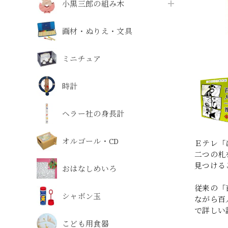
小黒三郎の組み木
画材・ぬりえ・文具
ミニチュア
時計
ヘラー社の身長計
オルゴール・CD
Ｅテレ「
二つの札
見つける
おはなしめいろ
従来の「
シャボン玉
ながら百
で詳しい
こども用食器