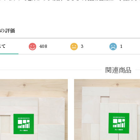
の評価
べて
408
3
1
関連商品