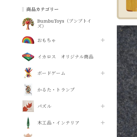
商品カテゴリー
BumbuToys（ブンブトイ
ズ）
おもちゃ
イカロス オリジナル商品
ボードゲーム
かるた・トランプ
パズル
木工品・インテリア