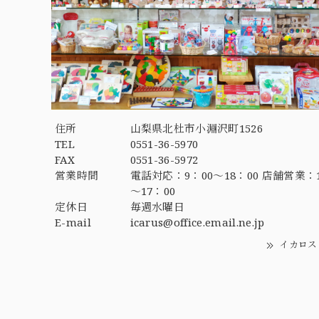
住所
山梨県北杜市小淵沢町1526
TEL
0551-36-5970
FAX
0551-36-5972
営業時間
電話対応：9：00～18：00 店舗営業：1
～17：00
定休日
毎週水曜日
E-mail
icarus@office.email.ne.jp
イカロス