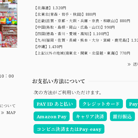
【北海道】1,320円
【北東北(青森・岩手・秋田)】880円
【近畿(滋賀・京都・大阪・兵庫・奈良・和歌山)】880円
【中国(鳥取・島根・岡山・広島・山口)】990円
【四国(徳島・香川・愛媛・高知)】1,100円】
【九州(福岡・佐賀・長崎・熊本・大分・宮崎・鹿児島)】1,3
【沖縄】1,430円
【上記以外の地域(南東北・関東・北信越・東海)】770円
送
0：00
お支払い方法について
次の方法がご利用いただけます。
PAY ID あと払い
クレジットカード
Pay
について
MAP
Amazon Pay
キャリア決済
銀行振込
コンビニ決済またはPay-easy