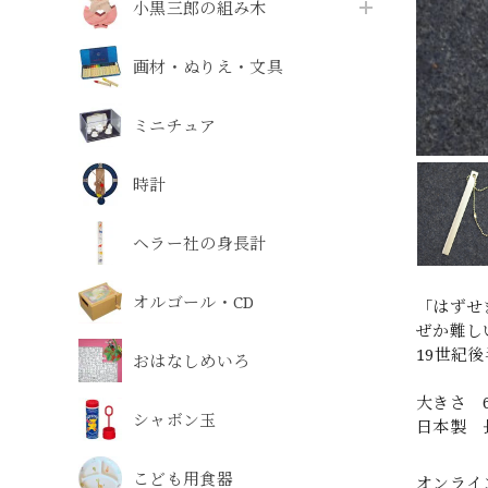
小黒三郎の組み木
画材・ぬりえ・文具
ミニチュア
時計
ヘラー社の身長計
オルゴール・CD
「はずせ
ぜか難し
19世紀
おはなしめいろ
大きさ 6
シャボン玉
日本製 
こども用食器
オンライ