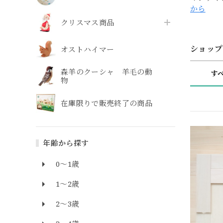
から
クリスマス商品
ショップ
オストハイマー
森羊のクーシャ 羊毛の動
す
物
在庫限りで販売終了の商品
年齢から探す
0～1歳
1～2歳
2～3歳