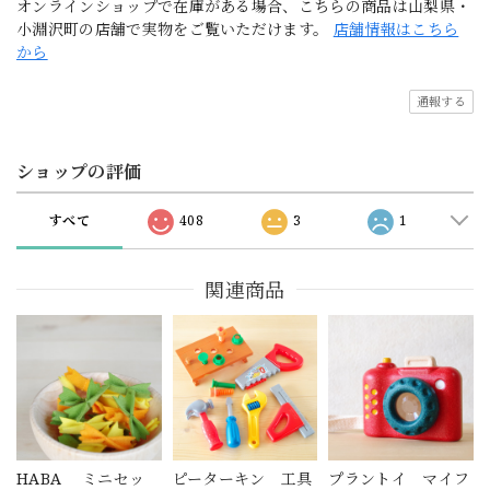
オンラインショップで在庫がある場合、こちらの商品は山梨県・
小淵沢町の店舗で実物をご覧いただけます。
店舗情報はこちら
から
通報する
ショップの評価
すべて
408
3
1
関連商品
HABA ミニセッ
ピーターキン 工具
プラントイ マイフ