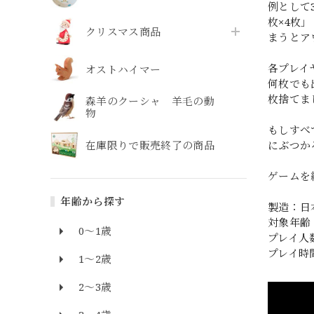
例として
枚×4枚
クリスマス商品
まうとア
各プレイ
オストハイマー
何枚でも
枚捨てま
森羊のクーシャ 羊毛の動
物
もしすべ
在庫限りで販売終了の商品
にぶつか
ゲームを
年齢から探す
製造：日本
対象年齢
0～1歳
プレイ人
プレイ時
1～2歳
2～3歳