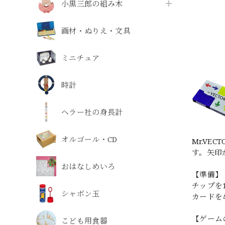
小黒三郎の組み木
画材・ぬりえ・文具
ミニチュア
時計
ヘラー社の身長計
オルゴール・CD
Mr.V
す。矢印
おはなしめいろ
【準備】
チップを
シャボン玉
カードを
【ゲーム
こども用食器