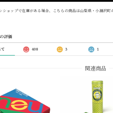
ンショップで在庫がある場合、こちらの商品は山梨県・小淵沢町
の評価
べて
408
3
1
関連商品