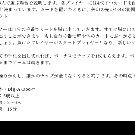
3人で遊ぶ場合を説明します。各プレイヤーには4枚ずつカードを
」と決まっています。カードを置いたときに、矢印の先が4×4の
ウト！
ヤーは自分の手番でカードを場に出していきます。すでに場に出
出すことができます。もし自分の番で壁や他のカードにぶつかる
しょう。負けたプレイヤーがスタートプレイヤーとなり、新しい
ての手札を出し切れれば、ボーナスでチップを1枚もらえます。
るまでゲームは続きます。
繰りかえし、誰かのチップが全てなくなると終了です。その時点
・Dig-A-Doo社
：5歳以上
数：2〜6人
間：15分