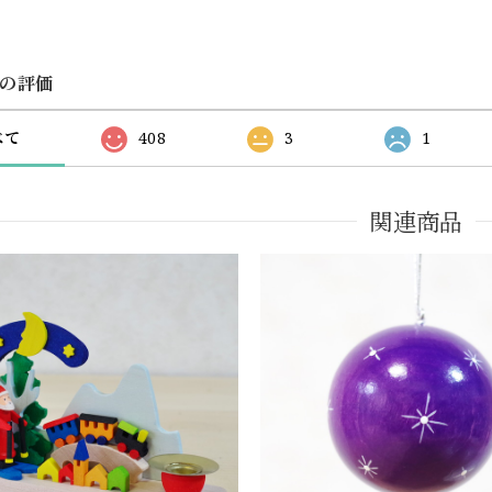
の評価
べて
408
3
1
関連商品