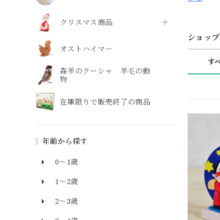
クリスマス商品
ショップ
オストハイマー
す
森羊のクーシャ 羊毛の動
物
在庫限りで販売終了の商品
年齢から探す
0～1歳
1～2歳
2～3歳