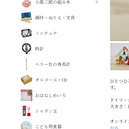
小黒三郎の組み木
画材・ぬりえ・文具
ミニチュア
時計
ヘラー社の身長計
オルゴール・CD
ひとつひ
す。
おはなしめいろ
ドイツ・
大きさ：長
シャボン玉
オンライ
こども用食器
から