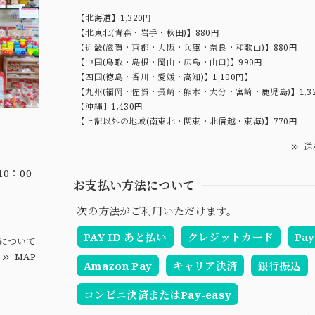
【北海道】1,320円
【北東北(青森・岩手・秋田)】880円
【近畿(滋賀・京都・大阪・兵庫・奈良・和歌山)】880円
【中国(鳥取・島根・岡山・広島・山口)】990円
【四国(徳島・香川・愛媛・高知)】1,100円】
【九州(福岡・佐賀・長崎・熊本・大分・宮崎・鹿児島)】1,3
【沖縄】1,430円
【上記以外の地域(南東北・関東・北信越・東海)】770円
送
0：00
お支払い方法について
次の方法がご利用いただけます。
PAY ID あと払い
クレジットカード
Pay
について
MAP
Amazon Pay
キャリア決済
銀行振込
コンビニ決済またはPay-easy