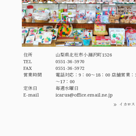
住所
山梨県北杜市小淵沢町1526
TEL
0551-36-5970
FAX
0551-36-5972
営業時間
電話対応：9：00～18：00 店舗営業：1
～17：00
定休日
毎週水曜日
E-mail
icarus@office.email.ne.jp
イカロス