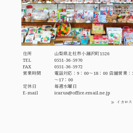
住所
山梨県北杜市小淵沢町1526
TEL
0551-36-5970
FAX
0551-36-5972
営業時間
電話対応：9：00～18：00 店舗営業：1
～17：00
定休日
毎週水曜日
E-mail
icarus@office.email.ne.jp
イカロス