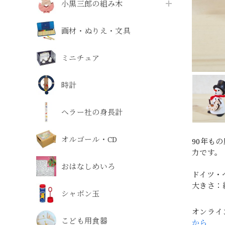
小黒三郎の組み木
画材・ぬりえ・文具
ミニチュア
時計
ヘラー社の身長計
オルゴール・CD
90年も
力です。
おはなしめいろ
ドイツ・
大きさ：縦
シャボン玉
オンライ
こども用食器
から