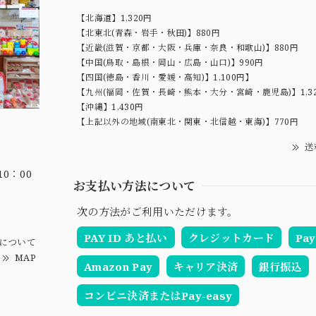
【北海道】1,320円
【北東北(青森・岩手・秋田)】880円
【近畿(滋賀・京都・大阪・兵庫・奈良・和歌山)】880円
【中国(鳥取・島根・岡山・広島・山口)】990円
【四国(徳島・香川・愛媛・高知)】1,100円】
【九州(福岡・佐賀・長崎・熊本・大分・宮崎・鹿児島)】1,3
【沖縄】1,430円
【上記以外の地域(南東北・関東・北信越・東海)】770円
送
0：00
お支払い方法について
次の方法がご利用いただけます。
PAY ID あと払い
クレジットカード
Pay
について
MAP
Amazon Pay
キャリア決済
銀行振込
コンビニ決済またはPay-easy