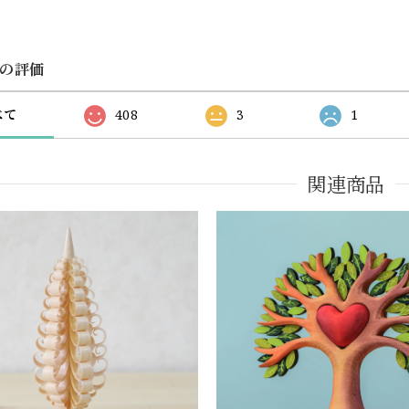
の評価
べて
408
3
1
関連商品