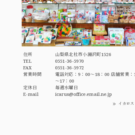
住所
山梨県北杜市小淵沢町1526
TEL
0551-36-5970
FAX
0551-36-5972
営業時間
電話対応：9：00～18：00 店舗営業：1
～17：00
定休日
毎週水曜日
E-mail
icarus@office.email.ne.jp
イカロス