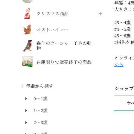
年齢：4
大きさ：
クリスマス商品
#3〜4歳
#4〜5歳
オストハイマー
#5〜6歳
#指先を
森羊のクーシャ 羊毛の動
物
オンライ
在庫限りで販売終了の商品
から
年齢から探す
ショップ
0～1歳
す
1～2歳
2～3歳