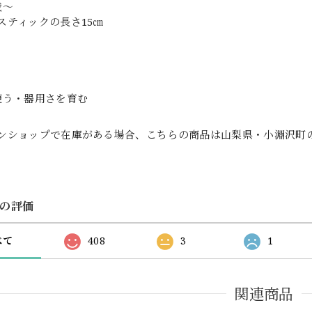
歳〜
スティックの長さ15㎝
使う・器用さを育む
ンショップで在庫がある場合、こちらの商品は山梨県・小淵沢町
の評価
べて
408
3
1
関連商品