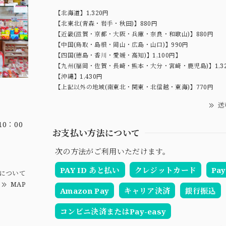
【北海道】1,320円
【北東北(青森・岩手・秋田)】880円
【近畿(滋賀・京都・大阪・兵庫・奈良・和歌山)】880円
【中国(鳥取・島根・岡山・広島・山口)】990円
【四国(徳島・香川・愛媛・高知)】1,100円】
【九州(福岡・佐賀・長崎・熊本・大分・宮崎・鹿児島)】1,3
【沖縄】1,430円
【上記以外の地域(南東北・関東・北信越・東海)】770円
送
0：00
お支払い方法について
次の方法がご利用いただけます。
PAY ID あと払い
クレジットカード
Pay
について
MAP
Amazon Pay
キャリア決済
銀行振込
コンビニ決済またはPay-easy