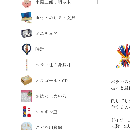
小黒三郎の組み木
画材・ぬりえ・文具
ミニチュア
時計
ヘラー社の身長計
オルゴール・CD
バランス
抜くと最
おはなしめいろ
倒してし
争するの
シャボン玉
ドイツ・H
人数：2
こども用食器