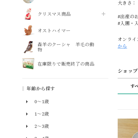
大きさ： 
クリスマス商品
#出産の
#入園・
オストハイマー
オンライ
森羊のクーシャ 羊毛の動
から
物
在庫限りで販売終了の商品
ショップ
す
年齢から探す
0～1歳
1～2歳
2～3歳