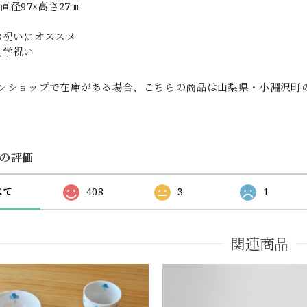
直径97×高さ27㎜
お祝いにオススメ
入学祝い
ンショップで在庫がある場合、こちらの商品は山梨県・小淵沢町
の評価
べて
408
3
1
関連商品