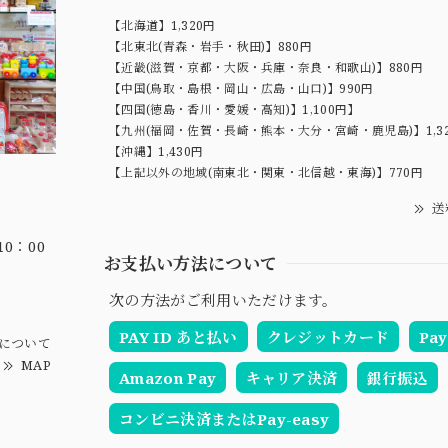
【北海道】1,320円
【北東北(青森・岩手・秋田)】880円
【近畿(滋賀・京都・大阪・兵庫・奈良・和歌山)】880円
【中国(鳥取・島根・岡山・広島・山口)】990円
【四国(徳島・香川・愛媛・高知)】1,100円】
【九州(福岡・佐賀・長崎・熊本・大分・宮崎・鹿児島)】1,3
【沖縄】1,430円
【上記以外の地域(南東北・関東・北信越・東海)】770円
送
0：00
お支払い方法について
次の方法がご利用いただけます。
PAY ID あと払い
クレジットカード
Pay
について
MAP
Amazon Pay
キャリア決済
銀行振込
コンビニ決済またはPay-easy