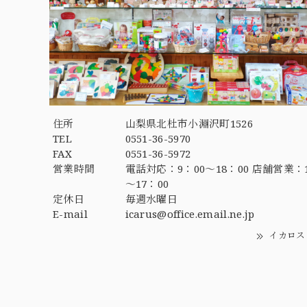
住所
山梨県北杜市小淵沢町1526
TEL
0551-36-5970
FAX
0551-36-5972
営業時間
電話対応：9：00～18：00 店舗営業：1
～17：00
定休日
毎週水曜日
E-mail
icarus@office.email.ne.jp
イカロス