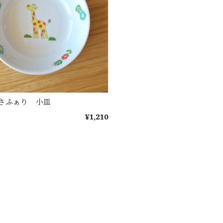
さふぁり 小皿
¥1,210