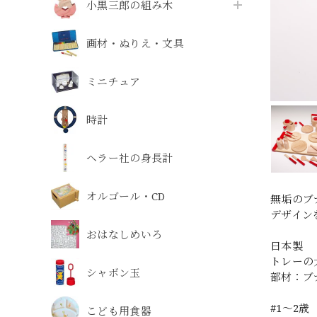
小黒三郎の組み木
画材・ぬりえ・文具
ミニチュア
時計
ヘラー社の身長計
オルゴール・CD
無垢のブ
デザイン
おはなしめいろ
日本製
トレーの大
シャボン玉
部材：ブ
#1〜2歳
こども用食器