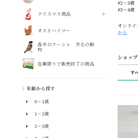
#2〜3歳
#3〜4歳
クリスマス商品
オンライ
オストハイマー
から
森羊のクーシャ 羊毛の動
物
ショップ
在庫限りで販売終了の商品
す
年齢から探す
0～1歳
1～2歳
2～3歳