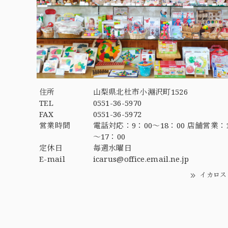
住所
山梨県北杜市小淵沢町1526
TEL
0551-36-5970
FAX
0551-36-5972
営業時間
電話対応：9：00～18：00 店舗営業：1
～17：00
定休日
毎週水曜日
E-mail
icarus@office.email.ne.jp
イカロス