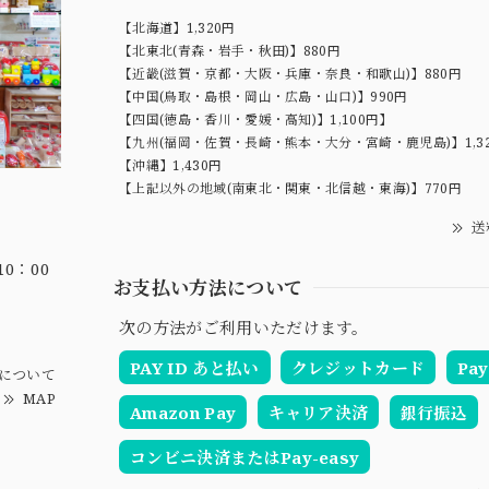
【北海道】1,320円
【北東北(青森・岩手・秋田)】880円
【近畿(滋賀・京都・大阪・兵庫・奈良・和歌山)】880円
【中国(鳥取・島根・岡山・広島・山口)】990円
【四国(徳島・香川・愛媛・高知)】1,100円】
【九州(福岡・佐賀・長崎・熊本・大分・宮崎・鹿児島)】1,3
【沖縄】1,430円
【上記以外の地域(南東北・関東・北信越・東海)】770円
送
0：00
お支払い方法について
次の方法がご利用いただけます。
PAY ID あと払い
クレジットカード
Pay
について
MAP
Amazon Pay
キャリア決済
銀行振込
コンビニ決済またはPay-easy