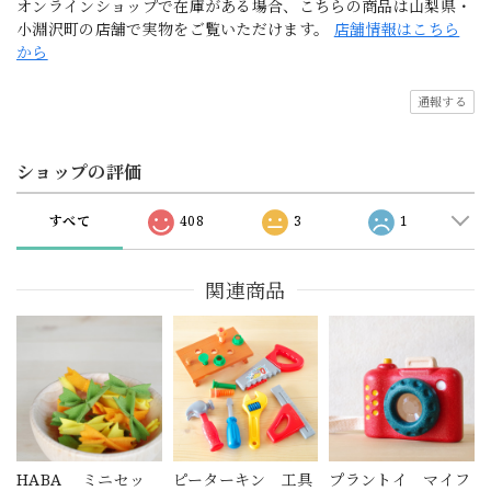
オンラインショップで在庫がある場合、こちらの商品は山梨県・
小淵沢町の店舗で実物をご覧いただけます。
店舗情報はこちら
から
通報する
ショップの評価
すべて
408
3
1
関連商品
HABA ミニセッ
ピーターキン 工具
プラントイ マイフ