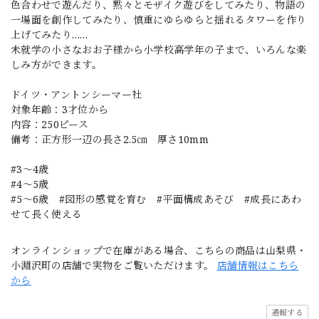
色合わせで遊んだり、黙々とモザイク遊びをしてみたり、物語の
一場面を創作してみたり、慎重にゆらゆらと揺れるタワーを作り
上げてみたり……
未就学の小さなおお子様から小学校高学年の子まで、いろんな楽
しみ方ができます。
ドイツ・アントンシーマー社
対象年齢：3才位から
内容：250ピース
備考：正方形一辺の長さ2.5㎝ 厚さ10mm
#3〜4歳
#4〜5歳
#5〜6歳 #図形の感覚を育む #平面構成あそび #成長にあわ
せて長く使える
オンラインショップで在庫がある場合、こちらの商品は山梨県・
小淵沢町の店舗で実物をご覧いただけます。
店舗情報はこちら
から
通報する