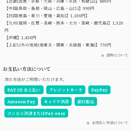
【近畿(滋賀・京都・大阪・兵庫・奈良・和歌山)】880円
【中国(鳥取・島根・岡山・広島・山口)】990円
【四国(徳島・香川・愛媛・高知)】1,100円】
【九州(福岡・佐賀・長崎・熊本・大分・宮崎・鹿児島)】1,320
円
【沖縄】1,430円
【上記以外の地域(南東北・関東・北信越・東海)】770円
送料について
お支払い方法について
次の方法がご利用いただけます。
PAY ID あと払い
クレジットカード
PayPay
Amazon Pay
キャリア決済
銀行振込
コンビニ決済またはPay-easy
お支払い方法について