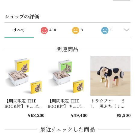
ショップの評価
すべて
408
3
1
関連商品
【期間限定 THE
【期間限定 THE
トラウファー う
BOOK付】キュボ
BOOK付】キュボ
し 黒ぶち（ミ
ロ スタンダード
ロ ジュニア
ニ）
¥68,200
¥59,400
¥5,500
50
最近チェックした商品