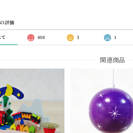
の評価
べて
408
3
1
関連商品