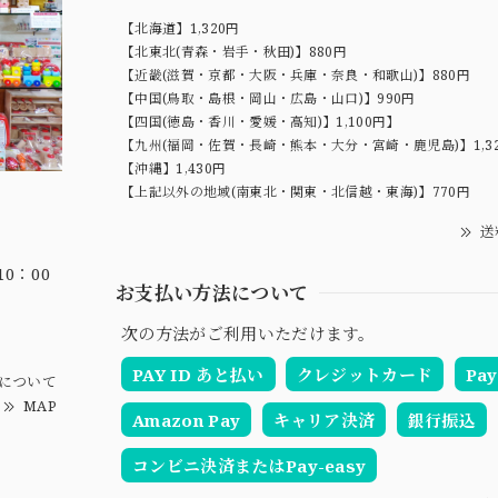
【北海道】1,320円
【北東北(青森・岩手・秋田)】880円
【近畿(滋賀・京都・大阪・兵庫・奈良・和歌山)】880円
【中国(鳥取・島根・岡山・広島・山口)】990円
【四国(徳島・香川・愛媛・高知)】1,100円】
【九州(福岡・佐賀・長崎・熊本・大分・宮崎・鹿児島)】1,3
【沖縄】1,430円
【上記以外の地域(南東北・関東・北信越・東海)】770円
送
0：00
お支払い方法について
次の方法がご利用いただけます。
PAY ID あと払い
クレジットカード
Pay
について
MAP
Amazon Pay
キャリア決済
銀行振込
コンビニ決済またはPay-easy