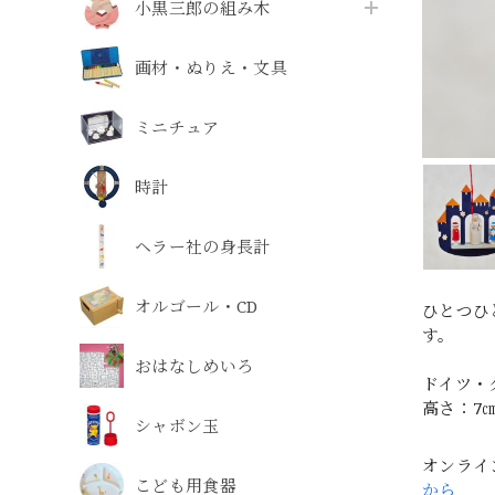
小黒三郎の組み木
画材・ぬりえ・文具
ミニチュア
時計
ヘラー社の身長計
オルゴール・CD
ひとつひ
す。
おはなしめいろ
ドイツ・
高さ：7
シャボン玉
オンライ
こども用食器
から