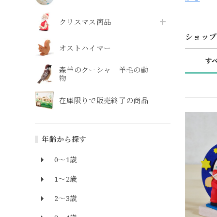
クリスマス商品
ショップ
オストハイマー
す
森羊のクーシャ 羊毛の動
物
在庫限りで販売終了の商品
年齢から探す
0～1歳
1～2歳
2～3歳