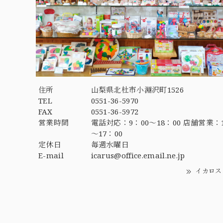
住所
山梨県北杜市小淵沢町1526
TEL
0551-36-5970
FAX
0551-36-5972
営業時間
電話対応：9：00～18：00 店舗営業：1
～17：00
定休日
毎週水曜日
E-mail
icarus@office.email.ne.jp
イカロス