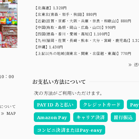
【北海道】1,320円
【北東北(青森・岩手・秋田)】880円
【近畿(滋賀・京都・大阪・兵庫・奈良・和歌山)】880円
【中国(鳥取・島根・岡山・広島・山口)】990円
【四国(徳島・香川・愛媛・高知)】1,100円】
【九州(福岡・佐賀・長崎・熊本・大分・宮崎・鹿児島)】1,3
【沖縄】1,430円
【上記以外の地域(南東北・関東・北信越・東海)】770円
送
0：00
お支払い方法について
次の方法がご利用いただけます。
PAY ID あと払い
クレジットカード
Pay
について
MAP
Amazon Pay
キャリア決済
銀行振込
コンビニ決済またはPay-easy