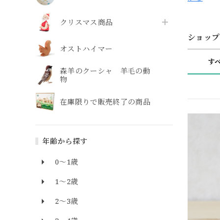
クリスマス商品
ショップ
オストハイマー
す
森羊のクーシャ 羊毛の動
物
在庫限りで販売終了の商品
年齢から探す
0～1歳
1～2歳
2～3歳