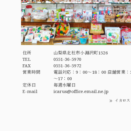
住所
山梨県北杜市小淵沢町1526
TEL
0551-36-5970
FAX
0551-36-5972
営業時間
電話対応：9：00～18：00 店舗営業：1
～17：00
定休日
毎週水曜日
E-mail
icarus@office.email.ne.jp
イカロス