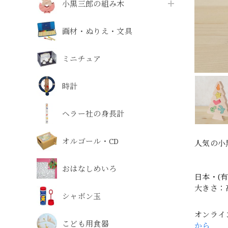
小黒三郎の組み木
画材・ぬりえ・文具
ミニチュア
時計
ヘラー社の身長計
オルゴール・CD
人気の小
おはなしめいろ
日本・(
大きさ：
シャボン玉
オンライ
こども用食器
から