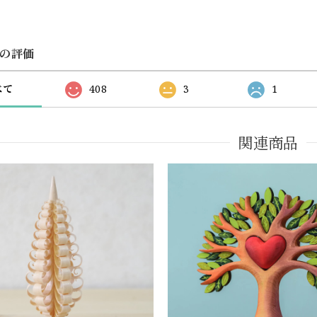
の評価
べて
408
3
1
関連商品