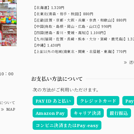
【北海道】1,320円
【北東北(青森・岩手・秋田)】880円
【近畿(滋賀・京都・大阪・兵庫・奈良・和歌山)】880円
【中国(鳥取・島根・岡山・広島・山口)】990円
【四国(徳島・香川・愛媛・高知)】1,100円】
【九州(福岡・佐賀・長崎・熊本・大分・宮崎・鹿児島)】1,3
【沖縄】1,430円
【上記以外の地域(南東北・関東・北信越・東海)】770円
送
0：00
お支払い方法について
次の方法がご利用いただけます。
PAY ID あと払い
クレジットカード
Pay
について
MAP
Amazon Pay
キャリア決済
銀行振込
コンビニ決済またはPay-easy