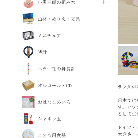
小黒三郎の組み木
画材・ぬりえ・文具
ミニチュア
時計
ヘラー社の身長計
オルゴール・CD
サンタが
日本では
おはなしめいろ
す。ロウ
として生
シャボン玉
ドイツ・
大きさ：
こども用食器