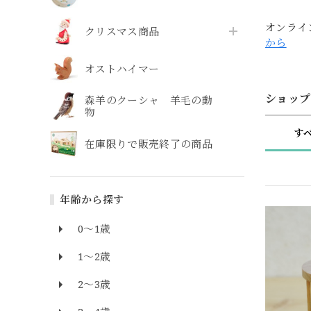
オンライ
クリスマス商品
から
オストハイマー
ショップ
森羊のクーシャ 羊毛の動
物
す
在庫限りで販売終了の商品
年齢から探す
0～1歳
1～2歳
2～3歳