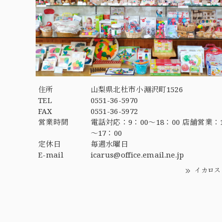
住所
山梨県北杜市小淵沢町1526
TEL
0551-36-5970
FAX
0551-36-5972
営業時間
電話対応：9：00～18：00 店舗営業：1
～17：00
定休日
毎週水曜日
E-mail
icarus@office.email.ne.jp
イカロス