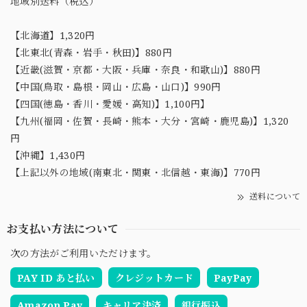
地域別送料（税込）
【北海道】1,320円
【北東北(青森・岩手・秋田)】880円
【近畿(滋賀・京都・大阪・兵庫・奈良・和歌山)】880円
【中国(鳥取・島根・岡山・広島・山口)】990円
【四国(徳島・香川・愛媛・高知)】1,100円】
【九州(福岡・佐賀・長崎・熊本・大分・宮崎・鹿児島)】1,320
円
【沖縄】1,430円
【上記以外の地域(南東北・関東・北信越・東海)】770円
送料について
お支払い方法について
次の方法がご利用いただけます。
PAY ID あと払い
クレジットカード
PayPay
Amazon Pay
キャリア決済
銀行振込