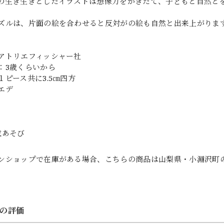
の生き生きとしたイラストは想像力をかきたて、子どもと自然と
ズルは、片面の絵を合わせると反対がの絵も自然と出来上がりま
アトリエフィッシャー社
：3歳くらいから
１ピース共に3.5㎝四方
エデ
成あそび
ンショップで在庫がある場合、こちらの商品は山梨県・小淵沢町
の評価