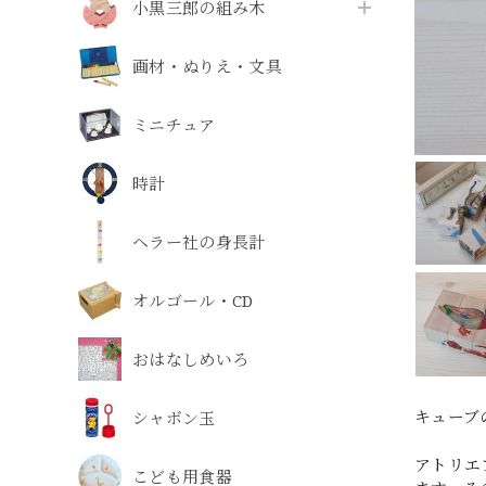
小黒三郎の組み木
画材・ぬりえ・文具
ミニチュア
時計
ヘラー社の身長計
オルゴール・CD
おはなしめいろ
キューブ
シャボン玉
アトリエ
こども用食器