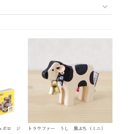
キュボロ ジ
トラウファー うし 黒ぶち（ミニ）