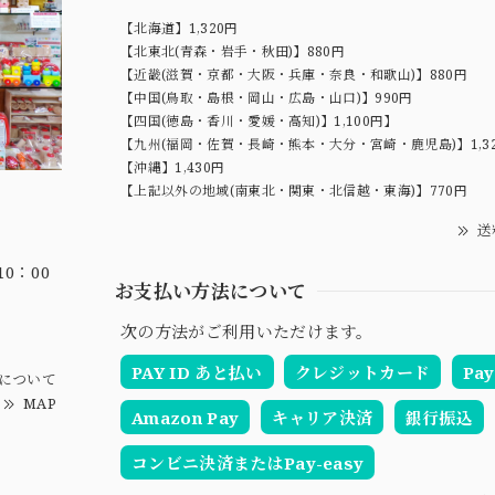
【北海道】1,320円
【北東北(青森・岩手・秋田)】880円
【近畿(滋賀・京都・大阪・兵庫・奈良・和歌山)】880円
【中国(鳥取・島根・岡山・広島・山口)】990円
【四国(徳島・香川・愛媛・高知)】1,100円】
【九州(福岡・佐賀・長崎・熊本・大分・宮崎・鹿児島)】1,3
【沖縄】1,430円
【上記以外の地域(南東北・関東・北信越・東海)】770円
送
0：00
お支払い方法について
次の方法がご利用いただけます。
PAY ID あと払い
クレジットカード
Pay
について
MAP
Amazon Pay
キャリア決済
銀行振込
コンビニ決済またはPay-easy