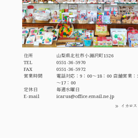
住所
山梨県北杜市小淵沢町1526
TEL
0551-36-5970
FAX
0551-36-5972
営業時間
電話対応：9：00～18：00 店舗営業：1
～17：00
定休日
毎週水曜日
E-mail
icarus@office.email.ne.jp
イカロス