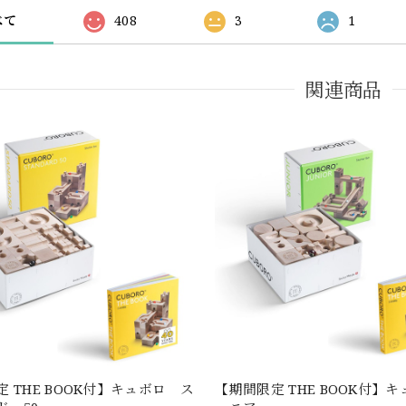
べて
408
3
1
関連商品
 THE BOOK付】キュボロ ス
【期間限定 THE BOOK付】