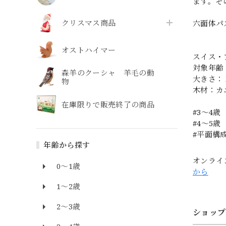
ます。そ
クリスマス商品
六面体パ
オストハイマー
スイス・
対象年齢
森羊のクーシャ 羊毛の動
大きさ：
物
木材：カ
在庫限りで販売終了の商品
#3〜4歳
#4〜5歳
#平面構
年齢から探す
オンライ
0～1歳
から
1～2歳
2～3歳
ショップ