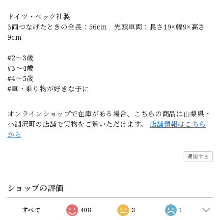
ドイツ・ベック社製
3両つなげたときの全長：56cm 先頭車両：長さ19×幅9×高さ
9cm
#2〜3歳
#3〜4歳
#4〜5歳
#車・乗り物が好きな子に
オンラインショップで在庫がある場合、こちらの商品は山梨県・
小淵沢町の店舗で実物をご覧いただけます。
店舗情報はこちら
から
通報する
ショップの評価
すべて
408
3
1