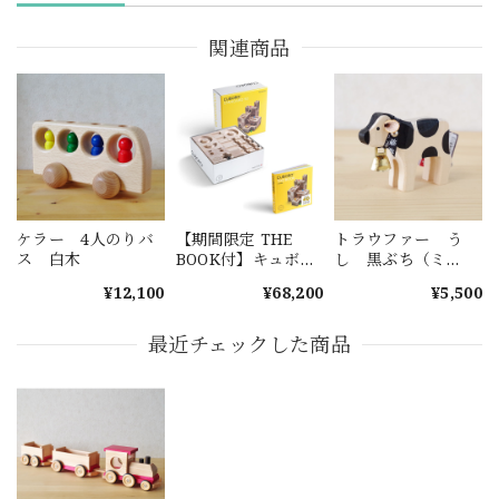
関連商品
ケラー 4人のりバ
【期間限定 THE
トラウファー う
ス 白木
BOOK付】キュボ
し 黒ぶち（ミ
ロ スタンダード
ニ）
¥12,100
¥68,200
¥5,500
50
最近チェックした商品