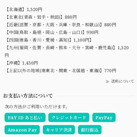
【北海道】1,320円
【北東北(青森・岩手・秋田)】880円
【近畿(滋賀・京都・大阪・兵庫・奈良・和歌山)】880円
【中国(鳥取・島根・岡山・広島・山口)】990円
【四国(徳島・香川・愛媛・高知)】1,100円】
【九州(福岡・佐賀・長崎・熊本・大分・宮崎・鹿児島)】1,320
円
【沖縄】1,430円
【上記以外の地域(南東北・関東・北信越・東海)】770円
送料について
お支払い方法について
次の方法がご利用いただけます。
PAY ID あと払い
クレジットカード
PayPay
Amazon Pay
キャリア決済
銀行振込