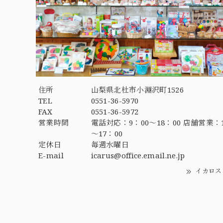
住所
山梨県北杜市小淵沢町1526
TEL
0551-36-5970
FAX
0551-36-5972
営業時間
電話対応：9：00～18：00 店舗営業：1
～17：00
定休日
毎週水曜日
E-mail
icarus@office.email.ne.jp
イカロス