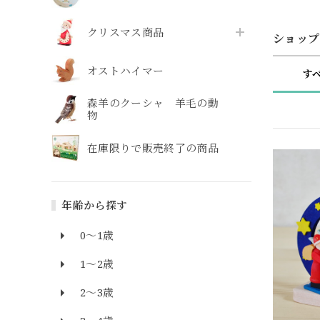
クリスマス商品
ショップ
オストハイマー
す
森羊のクーシャ 羊毛の動
物
在庫限りで販売終了の商品
年齢から探す
0～1歳
1～2歳
2～3歳