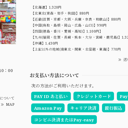
【北海道】1,320円
【北東北(青森・岩手・秋田)】880円
【近畿(滋賀・京都・大阪・兵庫・奈良・和歌山)】880円
【中国(鳥取・島根・岡山・広島・山口)】990円
【四国(徳島・香川・愛媛・高知)】1,100円】
【九州(福岡・佐賀・長崎・熊本・大分・宮崎・鹿児島)】1,3
【沖縄】1,430円
【上記以外の地域(南東北・関東・北信越・東海)】770円
送
0：00
お支払い方法について
次の方法がご利用いただけます。
PAY ID あと払い
クレジットカード
Pay
について
MAP
Amazon Pay
キャリア決済
銀行振込
コンビニ決済またはPay-easy