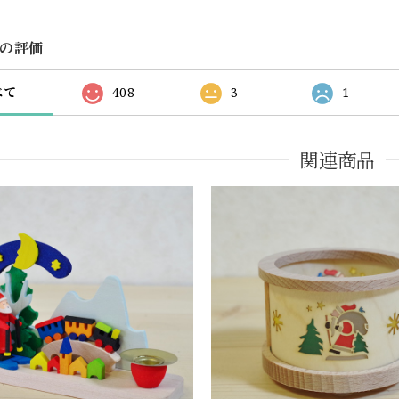
の評価
べて
408
3
1
関連商品