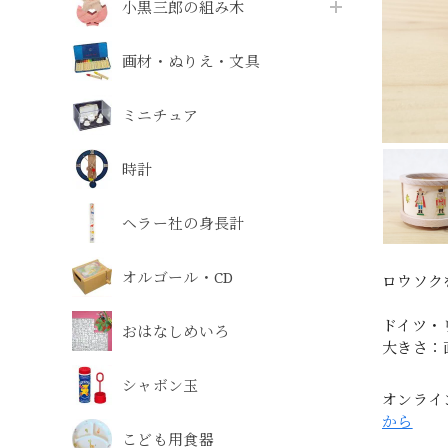
小黒三郎の組み木
画材・ぬりえ・文具
ミニチュア
時計
ヘラー社の身長計
オルゴール・CD
ロウソク
ドイツ・
おはなしめいろ
大きさ：直
シャボン玉
オンライ
から
こども用食器