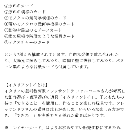
①原色のカード
②原色の模様のカード
③モノクロの幾何学模様のカード
④薄いモノクロの幾何学模様のカード
⑤動物や昆虫のモチーフカード
⑥家の屋根や階段のような情景カード
⑦テクスチャーのカード
という7種から構成されています。自由な発想で重ね合わせた
り、太陽光に照らしてみたり、暗闇で壁に投影してみたり…パタ
ーン集のような台紙カードも付属しています。
【イタリアントイとは】
イタリアの芸術教育家アレッサンドラ ファルコーニさんが考案し
た創作遊び・表現遊びの道具「イタリアントイ」。子どもたちの
持つ「できること」を活用し、作ることを楽しむ玩具です。アレ
ッサンドラさんの道具は誰もが楽しめ、いろいろな楽しみ方がで
き、「できた！」を実感できる優れた道具ばかりです。
※「レイヤーカード」はよりお求めやすい販売価格にするため、