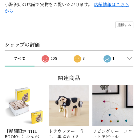
小淵沢町の店舗で実物をご覧いただけます。
店舗情報はこちら
から
通報する
ショップの評価
すべて
408
3
1
関連商品
【期間限定 THE
トラウファー う
リビングリー フロ
BOOK付】キュボ
し 黒ぶち（ミ
ートモビール