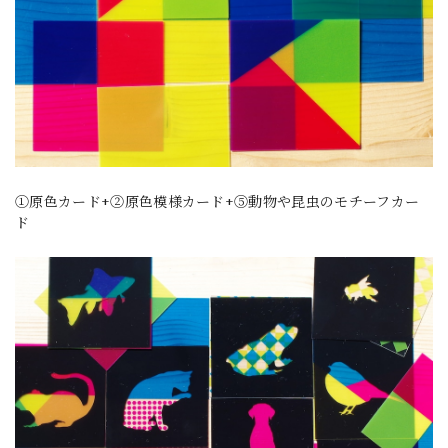
①原色カード+②原色模様カード+⑤動物や昆虫のモチーフカー
ド