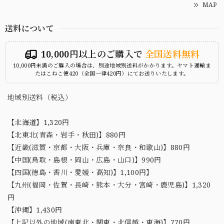
MAP
送料について
10,000円以上のご購入で
全国送料無料
10,000円未満のご購入の場合は、別途地域別送料がかかります。ヤマト運輸ま
たはこねこ便420（全国一律420円）にてお送りいたします。
地域別送料（税込）
【北海道】1,320円
【北東北(青森・岩手・秋田)】880円
【近畿(滋賀・京都・大阪・兵庫・奈良・和歌山)】880円
【中国(鳥取・島根・岡山・広島・山口)】990円
【四国(徳島・香川・愛媛・高知)】1,100円】
【九州(福岡・佐賀・長崎・熊本・大分・宮崎・鹿児島)】1,320
円
【沖縄】1,430円
【上記以外の地域(南東北・関東・北信越・東海)】770円