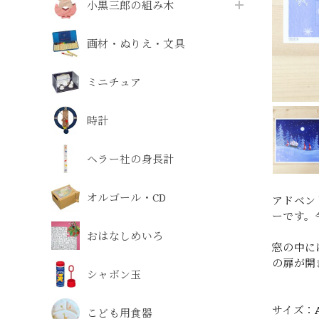
小黒三郎の組み木
画材・ぬりえ・文具
ミニチュア
時計
ヘラー社の身長計
オルゴール・CD
アドベン
ーです。
おはなしめいろ
窓の中に
の扉が開
シャボン玉
サイズ：A
こども用食器