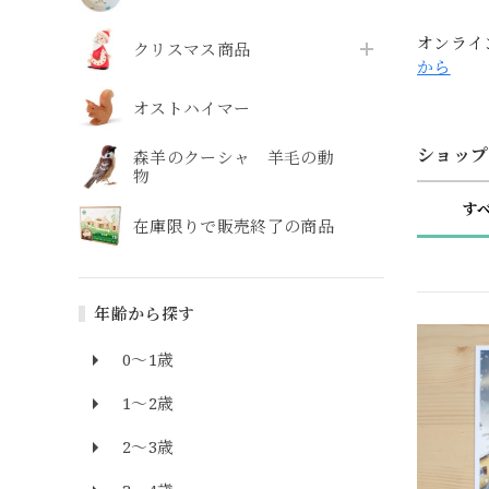
オンライ
クリスマス商品
から
オストハイマー
ショップ
森羊のクーシャ 羊毛の動
物
す
在庫限りで販売終了の商品
年齢から探す
0～1歳
1～2歳
2～3歳