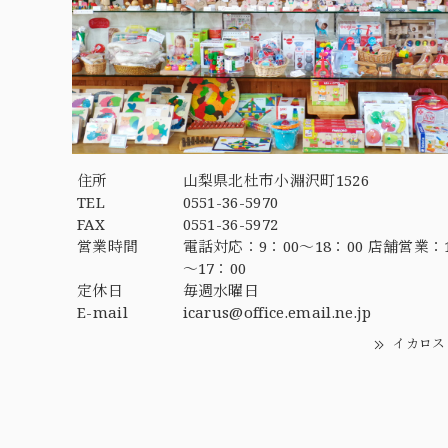
住所
山梨県北杜市小淵沢町1526
TEL
0551-36-5970
FAX
0551-36-5972
営業時間
電話対応：9：00～18：00 店舗営業：1
～17：00
定休日
毎週水曜日
E-mail
icarus@office.email.ne.jp
イカロス