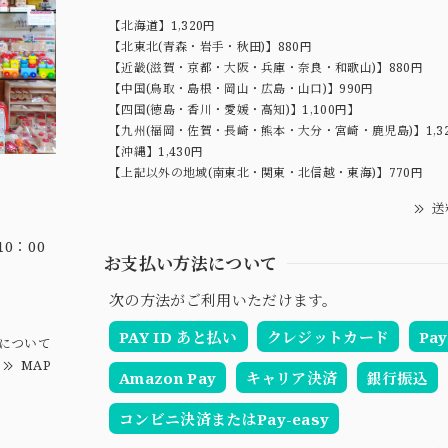
【北海道】1,320円
【北東北(青森・岩手・秋田)】880円
【近畿(滋賀・京都・大阪・兵庫・奈良・和歌山)】880円
【中国(鳥取・島根・岡山・広島・山口)】990円
【四国(徳島・香川・愛媛・高知)】1,100円】
【九州(福岡・佐賀・長崎・熊本・大分・宮崎・鹿児島)】1,3
【沖縄】1,430円
【上記以外の地域(南東北・関東・北信越・東海)】770円
送
0：00
お支払い方法について
次の方法がご利用いただけます。
PAY ID あと払い
クレジットカード
Pay
について
MAP
Amazon Pay
キャリア決済
銀行振込
コンビニ決済またはPay-easy