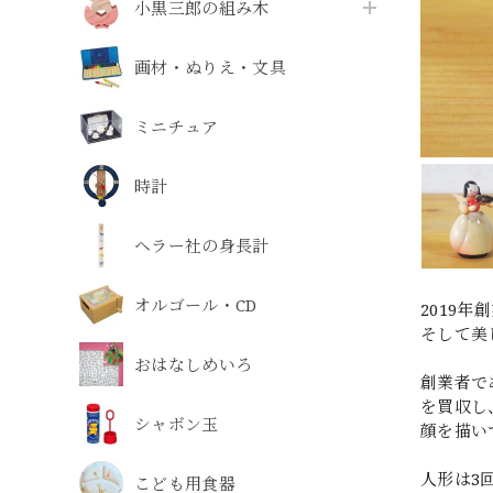
小黒三郎の組み木
画材・ぬりえ・文具
ミニチュア
時計
ヘラー社の身長計
オルゴール・CD
2019
そして美
おはなしめいろ
創業者で
を買収し
シャボン玉
顔を描い
人形は3
こども用食器