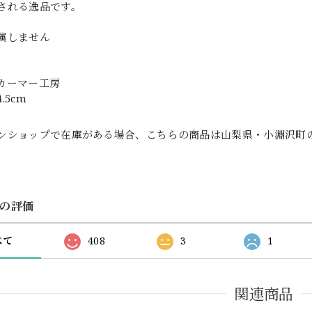
される逸品です。
属しません
カーマー工房
.5cm
ンショップで在庫がある場合、こちらの商品は山梨県・小淵沢町
の評価
べて
408
3
1
関連商品