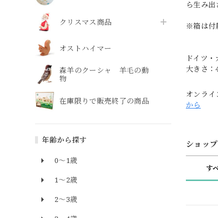
ら生み出
クリスマス商品
※箱は付
オストハイマー
ドイツ・
大きさ：4
森羊のクーシャ 羊毛の動
物
オンライ
在庫限りで販売終了の商品
から
年齢から探す
ショップ
0～1歳
す
1～2歳
2～3歳