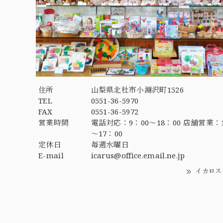
住所
山梨県北杜市小淵沢町1526
TEL
0551-36-5970
FAX
0551-36-5972
営業時間
電話対応：9：00～18：00 店舗営業：1
～17：00
定休日
毎週水曜日
E-mail
icarus@office.email.ne.jp
イカロス