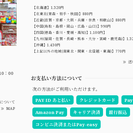
【北海道】1,320円
【北東北(青森・岩手・秋田)】880円
【近畿(滋賀・京都・大阪・兵庫・奈良・和歌山)】880円
【中国(鳥取・島根・岡山・広島・山口)】990円
【四国(徳島・香川・愛媛・高知)】1,100円】
【九州(福岡・佐賀・長崎・熊本・大分・宮崎・鹿児島)】1,3
【沖縄】1,430円
【上記以外の地域(南東北・関東・北信越・東海)】770円
送
0：00
お支払い方法について
次の方法がご利用いただけます。
PAY ID あと払い
クレジットカード
Pay
について
MAP
Amazon Pay
キャリア決済
銀行振込
コンビニ決済またはPay-easy