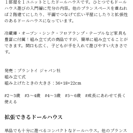
１部屋を１ユニットとしたドールハウスです。ひとつでもドール
ハウス遊びの入門編に充分の内容。他のプランスペースを重ねれ
ば２階建てにしたり、平面でつなげて広い平屋にしたりと拡張性
のあるドールハウスになっています。
冷蔵庫・オーブン・シンク・フロアランプ・テーブルなど家具も
豊富に付属！組み立て式の商品ですが、簡単に組み立てることが
できます。間口も広く、子どもが手を入れて遊びやすい大きさで
す。
発売：プラントイ ジャパン社
組み立て式
組み上げたときの大きさ：36×18×22cm
#2〜3歳 #3〜4歳 #4〜5歳 #5〜6歳 #成長にあわせて長く
使える
拡張できるドールハウス
単品でも十分に遊べるコンパクトなドールハウス。他のプランス