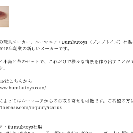
の玩具メーカー、ルーマニア・Bumbutoys（ブンブトイズ）
2018年創業の新しいメーカーです。
と小島と草のセットで、これだけで様々な情景を作り出すことが
す。
HPはこちらから
/www.bumbutoys.com/
によってはルーマニアからのお取り寄せも可能です。ご希望の方
//thebase.com/inquiry/icarus
・Bumubtoys社製