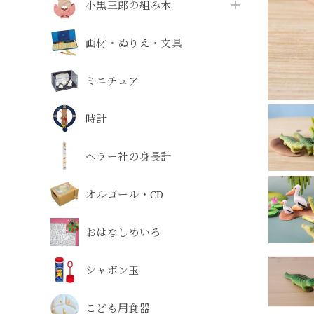
小黒三郎の組み木
画材・ぬりえ・文具
ミニチュア
時計
ヘラー社の身長計
オルゴール・CD
おはなしめいろ
シャボン玉
こども用食器