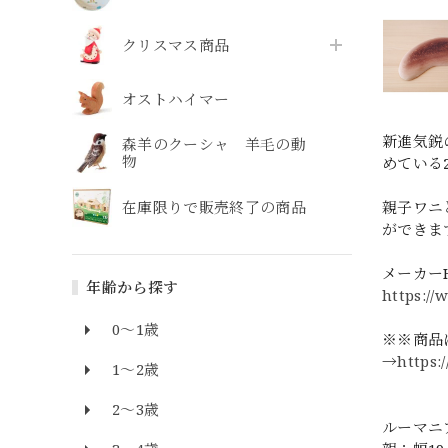
クリスマス商品
オストハイマー
新進気鋭
森羊のクーシャ 羊毛の動
物
めている
在庫限りで販売終了の商品
親子ワニ
ができま
メーカー
年齢から探す
https:/
0～1歳
※※商品
→
https:
1～2歳
2～3歳
ルーマニア