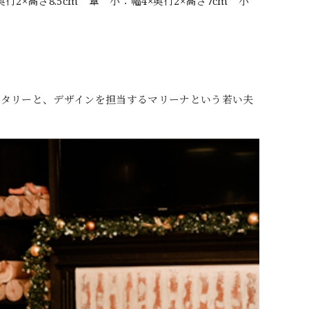
×奥行2×高さ8.5cm 葦 小：幅4×奥行2×高さ7cm 小
ヴィタリーと、デザインを担当するマリーナという若い夫