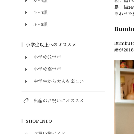
親：幅19
3～4歳
島：幅14
4～5歳
あわせた重
5～6歳
Bumb
Bumb
小学生以上へのオススメ
婦が20
小学校低学年
小学校高学年
中学生から大人も楽しい
出産のお祝いにオススメ
SHOP INFO
お買い物ガイド