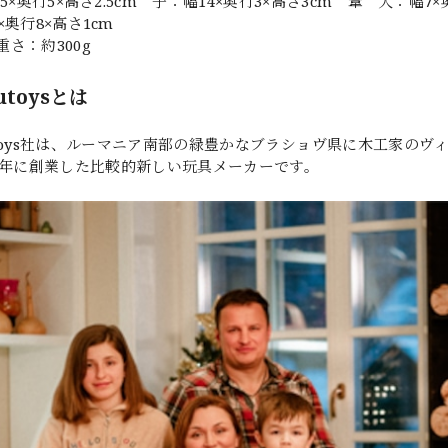
.5×奥行5×高さ2.5cm 子：幅14×奥行3×高さ3cm 葦 大：幅7
×奥行8×高さ1cm
さ：約300g
utoysとは
utoys社は、ルーマニア南部の緑豊かなブラショヴ県に木工家の
18年に創業した比較的新しい玩具メーカーです。