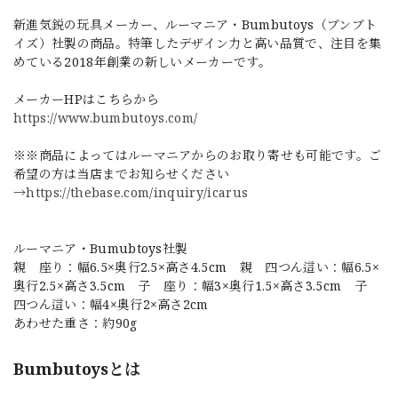
新進気鋭の玩具メーカー、ルーマニア・Bumbutoys（ブンブト
イズ）社製の商品。特筆したデザイン力と高い品質で、注目を集
めている2018年創業の新しいメーカーです。
メーカーHPはこちらから
https://www.bumbutoys.com/
※※商品によってはルーマニアからのお取り寄せも可能です。ご
希望の方は当店までお知らせください
→
https://thebase.com/inquiry/icarus
ルーマニア・Bumubtoys社製
親 座り：幅6.5×奥行2.5×高さ4.5cm 親 四つん這い：幅6.5×
奥行2.5×高さ3.5cm 子 座り：幅3×奥行1.5×高さ3.5cm 子
四つん這い：幅4×奥行2×高さ2cm
あわせた重さ：約90g
Bumbutoysとは