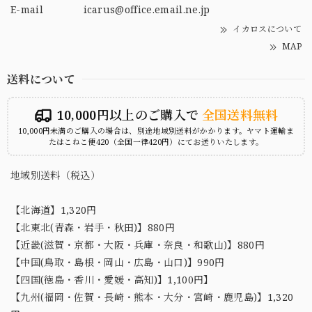
E-mail
icarus@office.email.ne.jp
イカロスについて
MAP
送料について
10,000円以上のご購入で
全国送料無料
10,000円未満のご購入の場合は、別途地域別送料がかかります。ヤマト運輸ま
たはこねこ便420（全国一律420円）にてお送りいたします。
地域別送料（税込）
【北海道】1,320円
【北東北(青森・岩手・秋田)】880円
【近畿(滋賀・京都・大阪・兵庫・奈良・和歌山)】880円
【中国(鳥取・島根・岡山・広島・山口)】990円
【四国(徳島・香川・愛媛・高知)】1,100円】
【九州(福岡・佐賀・長崎・熊本・大分・宮崎・鹿児島)】1,320