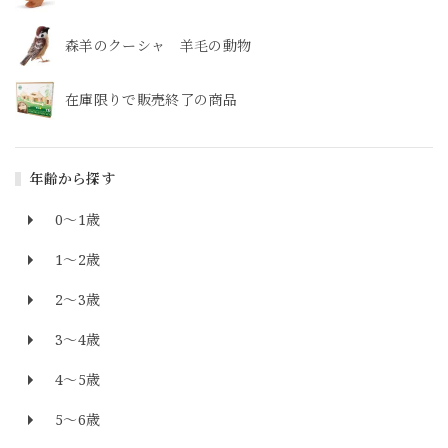
森羊のクーシャ 羊毛の動物
在庫限りで販売終了の商品
年齢から探す
0～1歳
1～2歳
2～3歳
3～4歳
4～5歳
5～6歳