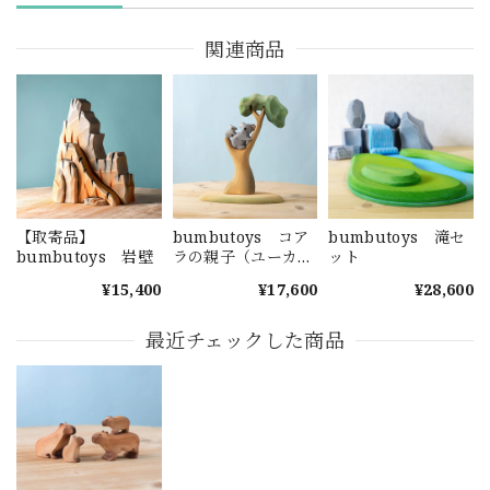
関連商品
【取寄品】
bumbutoys コア
bumbutoys 滝セ
bumbutoys 岩壁
ラの親子（ユーカリ
ット
の木付）
¥15,400
¥17,600
¥28,600
最近チェックした商品