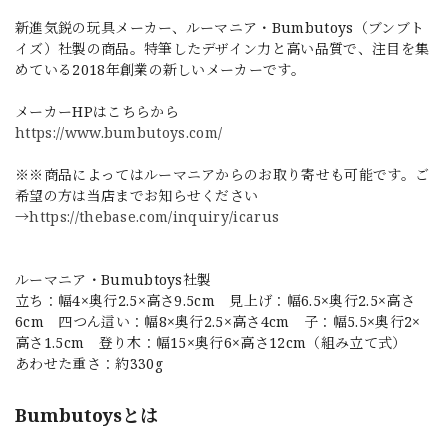
新進気鋭の玩具メーカー、ルーマニア・Bumbutoys（ブンブト
イズ）社製の商品。特筆したデザイン力と高い品質で、注目を集
めている2018年創業の新しいメーカーです。
メーカーHPはこちらから
https://www.bumbutoys.com/
※※商品によってはルーマニアからのお取り寄せも可能です。ご
希望の方は当店までお知らせください
→
https://thebase.com/inquiry/icarus
ルーマニア・Bumubtoys社製
立ち：幅4×奥行2.5×高さ9.5cm 見上げ：幅6.5×奥行2.5×高さ
6cm 四つん這い：幅8×奥行2.5×高さ4cm 子：幅5.5×奥行2×
高さ1.5cm 登り木：幅15×奥行6×高さ12cm（組み立て式）
あわせた重さ：約330g
Bumbutoysとは