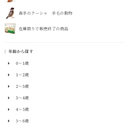
森羊のクーシャ 羊毛の動物
在庫限りで販売終了の商品
年齢から探す
0～1歳
1～2歳
2～3歳
3～4歳
4～5歳
5～6歳