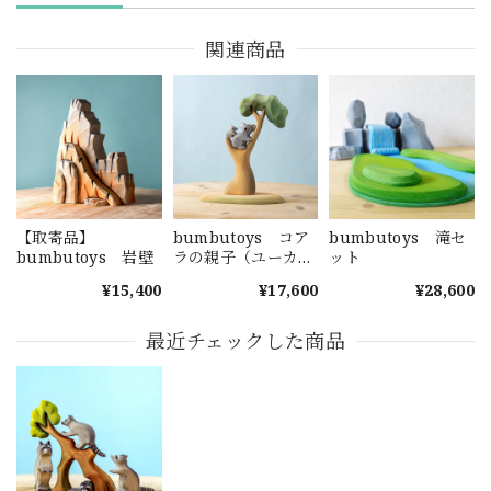
関連商品
【取寄品】
bumbutoys コア
bumbutoys 滝セ
bumbutoys 岩壁
ラの親子（ユーカリ
ット
の木付）
¥15,400
¥17,600
¥28,600
最近チェックした商品