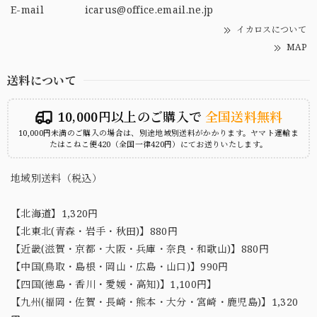
E-mail
icarus@office.email.ne.jp
イカロスについて
MAP
送料について
10,000円以上のご購入で
全国送料無料
10,000円未満のご購入の場合は、別途地域別送料がかかります。ヤマト運輸ま
たはこねこ便420（全国一律420円）にてお送りいたします。
地域別送料（税込）
【北海道】1,320円
【北東北(青森・岩手・秋田)】880円
【近畿(滋賀・京都・大阪・兵庫・奈良・和歌山)】880円
【中国(鳥取・島根・岡山・広島・山口)】990円
【四国(徳島・香川・愛媛・高知)】1,100円】
【九州(福岡・佐賀・長崎・熊本・大分・宮崎・鹿児島)】1,320