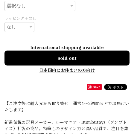
ラッピング＋のし
International shipping available
Sold out
日本国内にお住まいの方向け
Save
【ご注文後に輸入元から取り寄せ 通常1〜2週間ほどでお届けい
たします】
新進気鋭の玩具メーカー、ルーマニア・Bumbutoys（ブンブト
イズ）社製の商品。特筆したデザイン力と高い品質で、注目を集