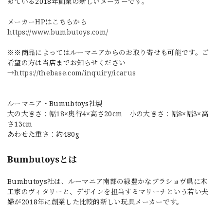
めている2018年創業の新しいメーカーです。
メーカーHPはこちらから
https://www.bumbutoys.com/
※※商品によってはルーマニアからのお取り寄せも可能です。ご
希望の方は当店までお知らせください
→
https://thebase.com/inquiry/icarus
ルーマニア・Bumubtoys社製
大の大きさ：幅18×奥行4×高さ20cm 小の大きさ：幅8×幅3×高
さ13cm
あわせた重さ：約480g
Bumbutoysとは
Bumbutoys社は、ルーマニア南部の緑豊かなブラショヴ県に木
工家のヴィタリーと、デザインを担当するマリーナという若い夫
婦が2018年に創業した比較的新しい玩具メーカーです。